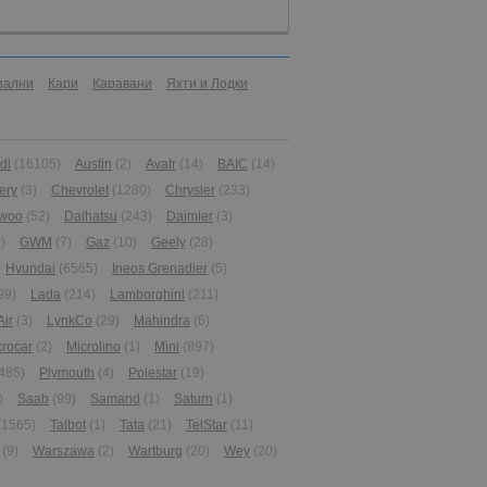
иални
Кари
Каравани
Яхти и Лодки
di
(16105)
Austin
(2)
Avatr
(14)
BAIC
(14)
ery
(3)
Chevrolet
(1280)
Chrysler
(233)
woo
(52)
Daihatsu
(243)
Daimler
(3)
)
GWM
(7)
Gaz
(10)
Geely
(28)
Hyundai
(6565)
Ineos Grenadier
(5)
99)
Lada
(214)
Lamborghini
(211)
Air
(3)
LynkCo
(29)
Mahindra
(6)
crocar
(2)
Microlino
(1)
Mini
(897)
485)
Plymouth
(4)
Polestar
(19)
)
Saab
(99)
Samand
(1)
Saturn
(1)
(1565)
Talbot
(1)
Tata
(21)
TelStar
(11)
(9)
Warszawa
(2)
Wartburg
(20)
Wey
(20)