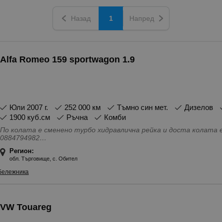
Назад
1
Напред
Alfa Romeo 159 sportwagon 1.9
юли 2007 г.
252 000 км
Тъмно син мет.
Дизелов
1900 куб.см
Ръчна
Комби
По колата е сменено турбо хидравлична рейка и доста колата е за смяна на едно бутало крайна це
0884794982
Особености - 4(5) Врати, Bluetooth \ handsfree система, USB, aud
Регион:
Огледала, Ел. Стъкла, Климатроник, Ксенонови фарове, Навига
обл. Търговище, с. Обител
регистрация, Сервизна книжка, Халогенни фарове, Хладилна жа
бележника
VW Touareg