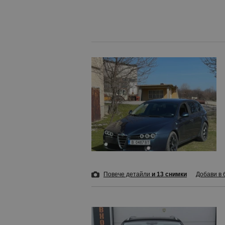
Повече детайли
и 13 снимки
Добави в 