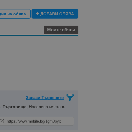
ция на обява
ДОБАВИ ОБЯВА
Моите обяви
Запази Търсенето
. Търговище
, Населено място
с.