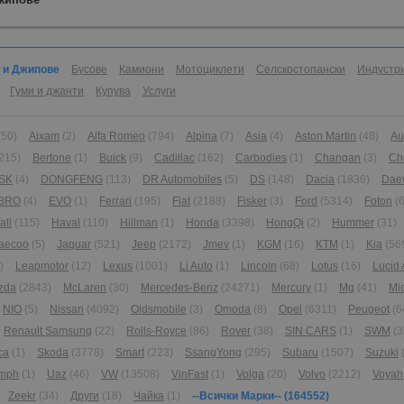
 и Джипове
Бусове
Камиони
Мотоциклети
Селскостопански
Индустр
Гуми и джанти
Купува
Услуги
(50)
Aixam
(2)
Alfa Romeo
(794)
Alpina
(7)
Asia
(4)
Aston Martin
(48)
Au
215)
Bertone
(1)
Buick
(9)
Cadillac
(162)
Carbodies
(1)
Changan
(3)
Ch
SK
(4)
DONGFENG
(113)
DR Automobiles
(5)
DS
(148)
Dacia
(1836)
Dae
BRO
(4)
EVO
(1)
Ferrari
(195)
Fiat
(2188)
Fisker
(3)
Ford
(5314)
Foton
(6
all
(115)
Haval
(110)
Hillman
(1)
Honda
(3398)
HongQi
(2)
Hummer
(31)
aecoo
(5)
Jaguar
(521)
Jeep
(2172)
Jmev
(1)
KGM
(16)
KTM
(1)
Kia
(56
)
Leapmotor
(12)
Lexus
(1001)
Li Auto
(1)
Lincoln
(68)
Lotus
(16)
Lucid 
zda
(2843)
McLaren
(30)
Mercedes-Benz
(24271)
Mercury
(1)
Mg
(41)
Mi
NIO
(5)
Nissan
(4092)
Oldsmobile
(3)
Omoda
(8)
Opel
(6311)
Peugeot
(6
Renault Samsung
(22)
Rolls-Royce
(86)
Rover
(38)
SIN CARS
(1)
SWM
(3
ca
(1)
Skoda
(3778)
Smart
(223)
SsangYong
(295)
Subaru
(1507)
Suzuki
umph
(1)
Uaz
(46)
VW
(13508)
VinFast
(1)
Volga
(20)
Volvo
(2212)
Voyah
Zeekr
(34)
Други
(18)
Чайка
(1)
--Всички Марки--
(164552)