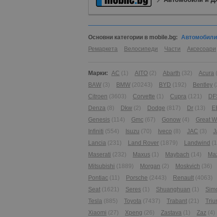
Основни категории в mobile.bg:
Автомобили
Ремаркета
Велосипеди
Части
Аксесоари
Марки:
AC
(1)
AITO
(2)
Abarth
(32)
Acura
BAW
(3)
BMW
(20243)
BYD
(192)
Bentley
(
Citroen
(3603)
Corvette
(1)
Cupra
(121)
DF
Denza
(8)
Dkw
(2)
Dodge
(817)
Dr
(13)
E
Genesis
(114)
Gmc
(67)
Gonow
(4)
Great W
Infiniti
(554)
Isuzu
(70)
Iveco
(8)
JAC
(3)
J
Lancia
(231)
Land Rover
(1879)
Landwind
(1
Maserati
(232)
Maxus
(1)
Maybach
(14)
Ma
Mitsubishi
(1889)
Morgan
(2)
Moskvich
(36)
Pontiac
(11)
Porsche
(2443)
Renault
(4063)
Seat
(1621)
Seres
(1)
Shuanghuan
(1)
Sim
Tesla
(885)
Toyota
(7437)
Trabant
(21)
Tri
Xiaomi
(27)
Xpeng
(26)
Zastava
(1)
Zaz
(4)