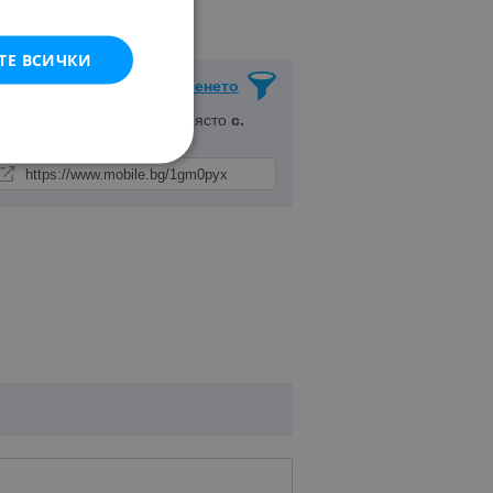
ТЕ ВСИЧКИ
Запази Търсенето
. Търговище
, Населено място
с.