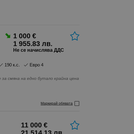
1 000 €
1 955.83 лв.
Не се начислява ДДС
190 к.с.
Евро 4
на
io\video, IN\AUX изводи, Бартер, Ел.
ция, Напълно обслужен, Парктроник, С
бка
Маркирай обявата
11 000 €
21 514.13 лв.