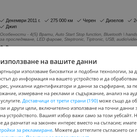
декември 2011 г.
275 000 км
Черен
Дизелов
Джип
Особености - 4(5) Врати, Auto Start Stop function, Bluetooth \ ha
за проследяване, LED фарове, Steptronic, Tiptronic, USB, audio\vi
светлини, Антиблокираща система, Блокаж на диференциала, В
Регион:
Въздушни възглавници - Предни, Въздушни възглавници - Страни
обл. Търговище, с. Обител
Климатик, Кожен салон, Навигация, Парктроник, Подгряване на 
книжка, Система за защита от пробуксуване
 използване на вашите данни
ележника
артньори използваме бисквитки и подобни технологии, за 
остъп до информация на вашето устройство и да обработва
чна война в Близкия изток?
адрес, уникални идентификатори и данни за сърфиране, за 
ди 16 часа и 54 минути
ржание, измерване на реклами и съдържание, анализ на ау
 услугите.
Доставчици от трети страни (190)
може също да об
ези и други цели, включително използване на точни данни 
на устройството. Вашият избор важи само за този уебсайт. 
Няма маркирани обяви за печатане
Ня
 да разчитат на законен интерес вместо на съгласие; имате
тройки за рекламиране
. Можете да оттеглите съгласието си 