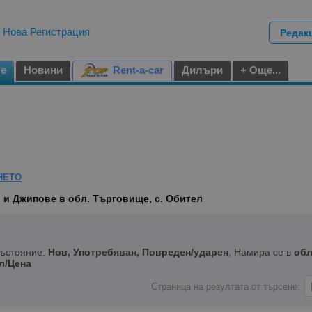
|
Нова Регистрация
Редак
не
Новини
Rent-a-car
Дилъри
+ Още...
НЕТО
и Джипове в обл. Търговище, с. Обител
Състояние:
Нов, Употребяван, Повреден/ударен
, Намира се в
обл
л/Цена
Страница на резултата от търсене: