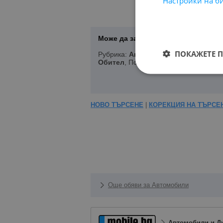
Настройки на б
Може да запазите Вашето търсене 
ПОКАЖЕТЕ 
Рубрика:
Автомобили и Джипове
, 
Обител
, Подредени по:
Марка/Моде
НОВО ТЪРСЕНЕ
|
КОРЕКЦИЯ НА ТЪРСЕ
Още обяви за Автомобили
Автомобили и Д