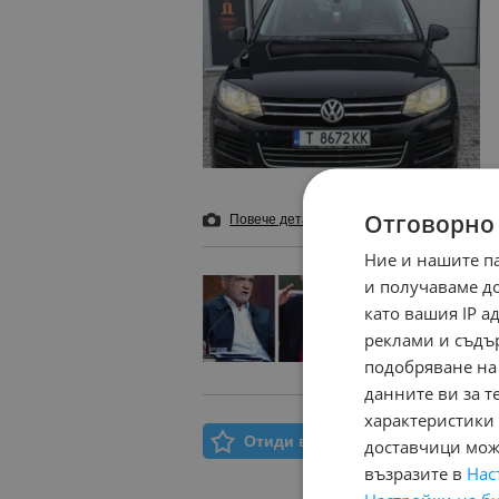
Отговорно
Повече детайли
и 6 снимки
Добави в б
Ние и нашите п
и получаваме д
Кой иска ве
като вашия IP 
пре
реклами и съдъ
подобряване на
данните ви за т
характеристики 
Отиди в Моят Бележник
доставчици може
възразите в
Нас