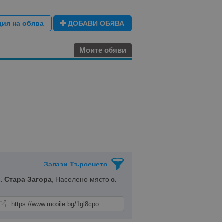
ция на обява
ДОБАВИ ОБЯВА
Моите обяви
Запази Търсенето
. Стара Загора
, Населено място
с.