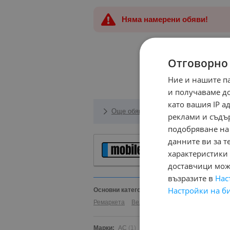
Няма намерени обяви!
Отговорно
Ние и нашите п
и получаваме д
като вашия IP 
Още обяви за Автомобили
реклами и съдъ
подобряване на
данните ви за т
Автомобили и Д
характеристики 
доставчици може
възразите в
Нас
Настройки на б
Основни категории в mobile.bg:
Автомобили
Ремаркета
Велосипеди
Части
Аксесоари
Марки:
AC
(1)
AITO
(2)
Abarth
(32)
Acura