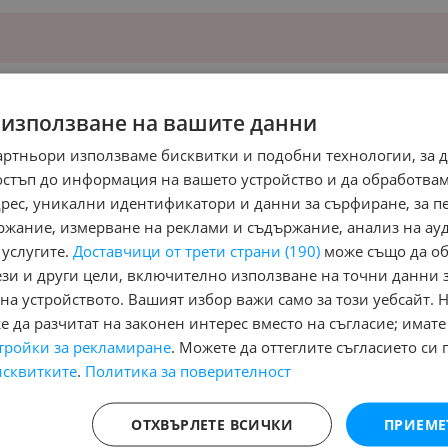
 използване на вашите данни
артньори използваме бисквитки и подобни технологии, за 
остъп до информация на вашето устройство и да обработва
адрес, уникални идентификатори и данни за сърфиране, за 
ржание, измерване на реклами и съдържание, анализ на ау
 услугите.
Доставчици от трети страни (190)
може също да об
ези и други цели, включително използване на точни данни 
жипове
на устройството. Вашият избор важи само за този уебсайт. 
 да разчитат на законен интерес вместо на съгласие; имате
тройки за рекламиране
. Можете да оттеглите съгласието си 
исквитките
.
Политика за поверителност
 и Джипове
Бусове
Камиони
Мотоциклети
Селскостопански
Индустр
Гуми и джанти
Купува
Услуги
ОТХВЪРЛЕТЕ ВСИЧКИ
ПРИЕМЕ
(48)
Aixam
(2)
Alfa Romeo
(782)
Alpina
(7)
Aro
(1)
Asia
(4)
Aston Martin