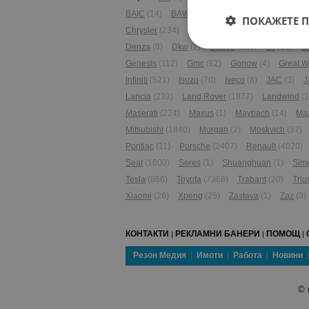
BAIC
(14)
BAW
(3)
BMW
(19834)
BYD
(191
ПОКАЖЕТЕ 
Chrysler
(234)
Citroen
(3599)
Cupra
(119)
Denza
(8)
Dkw
(2)
Dodge
(820)
Dr
(13)
E
Genesis
(112)
Gmc
(62)
Gonow
(4)
Great W
Infiniti
(521)
Isuzu
(70)
Iveco
(8)
JAC
(3)
J
Lancia
(233)
Land Rover
(1877)
Landwind
(1
Maserati
(224)
Maxus
(1)
Maybach
(14)
Ma
Mitsubishi
(1840)
Morgan
(2)
Moskvich
(37)
Pontiac
(11)
Porsche
(2407)
Renault
(4020)
Seat
(1600)
Seres
(1)
Shuanghuan
(1)
Sim
Tesla
(866)
Toyota
(7368)
Trabant
(20)
Tri
Xiaomi
(26)
Xpeng
(25)
Zastava
(1)
Zaz
(3)
КОНТАКТИ
РЕКЛАМНИ БАНЕРИ
ПОМОЩ
|
|
|
Резон Медия
Имоти
Работа
Новини
©