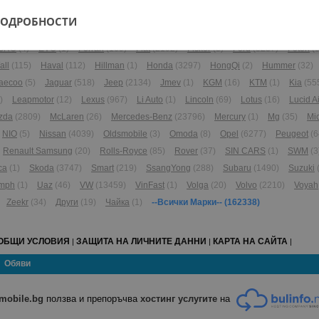
)
Bentley
(209)
Bertone
(1)
Buick
(9)
Cadillac
(160)
Carbodies
(1)
Chan
ПОДРОБНОСТИ
DFSK
(2)
DONGFENG
(115)
DR Automobiles
(5)
DS
(147)
Dacia
(1833)
D
BRO
(4)
EVO
(1)
Ferrari
(169)
Fiat
(2192)
Fisker
(3)
Ford
(5287)
Foton
(6
all
(115)
Haval
(112)
Hillman
(1)
Honda
(3297)
HongQi
(2)
Hummer
(32)
aecoo
(5)
Jaguar
(518)
Jeep
(2134)
Jmev
(1)
KGM
(16)
KTM
(1)
Kia
(55
)
Leapmotor
(12)
Lexus
(967)
Li Auto
(1)
Lincoln
(69)
Lotus
(16)
Lucid Ai
zda
(2809)
McLaren
(26)
Mercedes-Benz
(23796)
Mercury
(1)
Mg
(35)
Mi
NIO
(5)
Nissan
(4039)
Oldsmobile
(3)
Omoda
(8)
Opel
(6277)
Peugeot
(6
Renault Samsung
(20)
Rolls-Royce
(85)
Rover
(37)
SIN CARS
(1)
SWM
(3
ca
(1)
Skoda
(3747)
Smart
(219)
SsangYong
(288)
Subaru
(1490)
Suzuki
umph
(1)
Uaz
(46)
VW
(13459)
VinFast
(1)
Volga
(20)
Volvo
(2210)
Voyah
Zeekr
(34)
Други
(19)
Чайка
(1)
--Всички Марки--
(162338)
ОБЩИ УСЛОВИЯ
ЗАЩИТА НА ЛИЧНИТЕ ДАННИ
КАРТА НА САЙТА
|
|
|
Обяви
mobile.bg
ползва и препоръчва
хостинг услугите
на