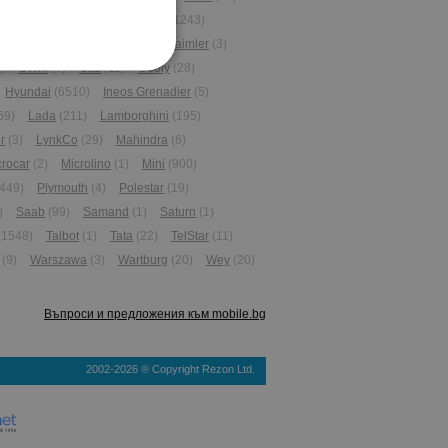
gan
(3)
Chery
(3)
Chevrolet
(1243)
aewoo
(53)
Daihatsu
(240)
Daimler
(3)
)
GWM
(7)
Gaz
(11)
Geely
(28)
Hyundai
(6510)
Ineos Grenadier
(5)
59)
Lada
(211)
Lamborghini
(195)
r
(3)
LynkCo
(29)
Mahindra
(6)
crocar
(2)
Microlino
(1)
Mini
(900)
449)
Plymouth
(4)
Polestar
(19)
)
Saab
(99)
Samand
(1)
Saturn
(1)
(1548)
Talbot
(1)
Tata
(22)
TelStar
(11)
(9)
Warszawa
(3)
Wartburg
(20)
Wey
(20)
Въпроси и предложения към mobile.bg
2002-2026 ® Copyright Rezon Ltd.