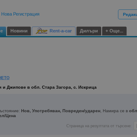
|
Нова Регистрация
Редак
не
Новини
Rent-a-car
Дилъри
+ Още...
НЕТО
 и Джипове в обл. Стара Загора, с. Искрица
Състояние:
Нов, Употребяван, Повреден/ударен
, Намира се в
обл
ел/Цена
Страница на резултата от търсене: