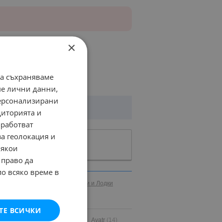
×
да съхраняваме
ме лични данни,
персонализирани
диторията и
работват
за геолокация и
Някои
 право да
по всяко време в
иални
Кари
Каравани
Яхти и Лодки
ТЕ ВСИЧКИ
(41)
Audi
(15864)
Austin
(2)
Avatr
(14)