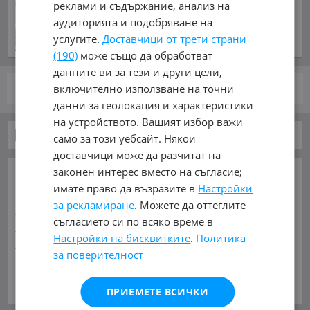
реклами и съдържание, анализ на
на Пентагона: Къде са
аудиторията и подобряване на
ракетите?
услугите.
Доставчици от трети страни
преди 49 минути
(190)
може също да обработват
данните ви за тези и други цели,
включително използване на точни
стр.
от 1
данни за геолокация и характеристики
на устройството. Вашият избор важи
Автомобили и Джипове
само за този уебсайт. Някои
доставчици може да разчитат на
законен интерес вместо на съгласие;
ОСНОВНИ КАТЕГОРИИ В MOBILE.BG:
имате право да възразите в
Настройки
Карта на сайта
Автомобили и Джипове
Бусове
за рекламиране
. Можете да оттеглите
Камиони
Мотоциклети
Селскостопански
съгласието си по всяко време в
Индустриални
Кари
Каравани
Яхти и Лодки
Настройки на бисквитките
.
Политика
Ремаркета
Велосипеди
Части
Аксесоари
за поверителност
Гуми и джанти
Купува
Услуги
Виж Още
ПРИЕМЕТЕ ВСИЧКИ
МАРКИ:
AC
(1)
AITO
(2)
Abarth
(32)
Acura
(48)