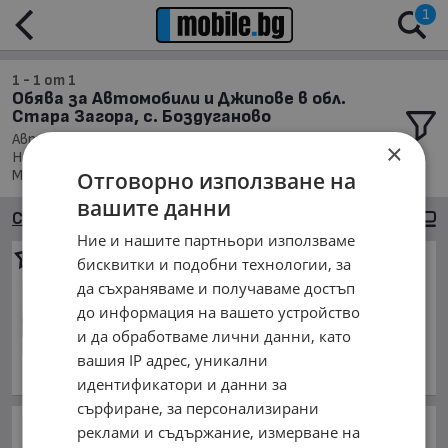
1
1 - 1 от 1
Обява за Автомобили и Джипове в обл.
Стара Загора, с. Боздуганово
Автомобили и Джипове, Намира се в обл. Стара Загора,
×
Населено място с. Боздуганово, Подредени по: Марка/
Модел/Цена
Отговорно използване на
вашите данни
Сортиране
Големи снимки
Ние и нашите партньори използваме
Mercedes-Benz C 300
C300
бисквитки и подобни технологии, за
AMG
да съхраняваме и получаваме достъп
39 900 €
до информация на вашето устройство
78 037.62 лв.
и да обработваме лични данни, като
ноември 2023 г., Хибриден
вашия IP адрес, уникални
обл. Стара Загора, с. Боздуганово
идентификатори и данни за
сърфиране, за персонализирани
Доналд Тръмп поискал
реклами и съдържание, измерване на
спешно обяснение от шефа