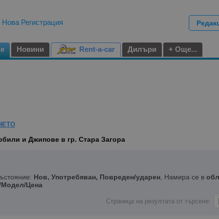
|
Нова Регистрация
Редак
не
Новини
Rent-a-car
Дилъри
+ Още...
НЕТО
били и Джипове в гр. Стара Загора
Състояние:
Нов, Употребяван, Повреден/ударен
, Намира се в
обл
/Модел/Цена
Страница на резултата от търсене: