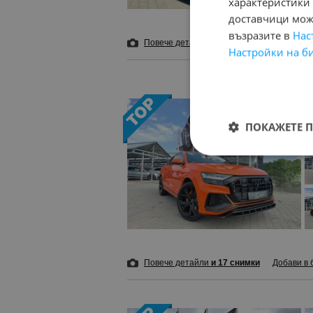
характеристики 
доставчици може
възразите в
Нас
Повече детайли
и 17 снимки
Добави в 
Настройки на б
ПОКАЖЕТЕ 
Повече детайли
и 17 снимки
Добави в 