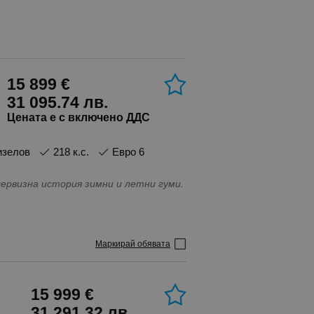
15 899 €
31 095.74 лв.
Цената е с включено ДДС
Дизелов
218 к.с.
Евро 6
мито и ддс. Matrix. Пълна сервизна история зимни и летни гуми.
Маркирай обявата
15 999 €
31 291.32 лв.