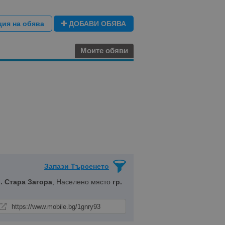
ция на обява
ДОБАВИ ОБЯВА
Моите обяви
Запази Търсенето
. Стара Загора
, Населено място
гр.