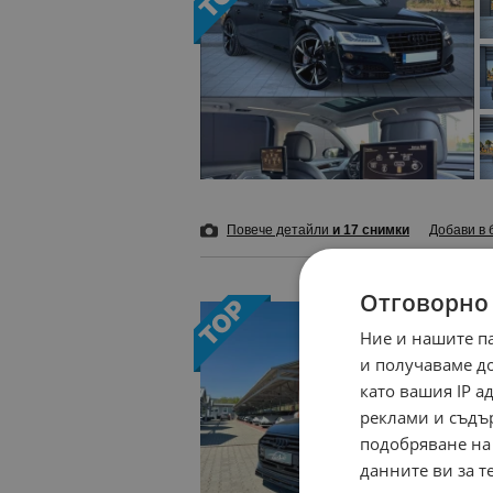
Повече детайли
и 17 снимки
Добави в 
Отговорно
Ние и нашите п
и получаваме д
като вашия IP 
реклами и съдъ
подобряване на
данните ви за т