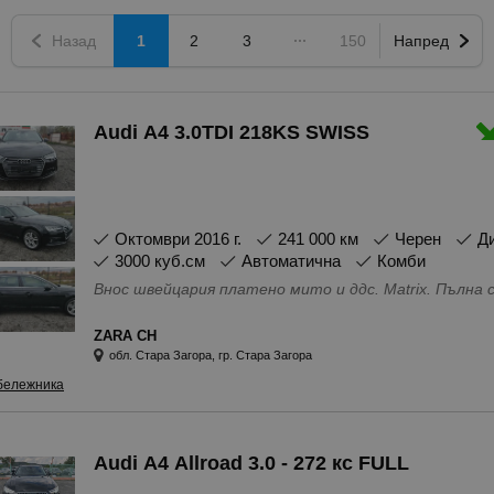
Назад
1
2
3
150
Напред
Audi A4 3.0TDI 218KS SWISS
октомври 2016 г.
241 000 км
Черен
3000 куб.см
Автоматична
Комби
Внос швейцария платено 
ZARA CH
обл. Стара Загора, гр. Стара Загора
бележника
Audi A4 Allroad 3.0 - 272 кс FULL