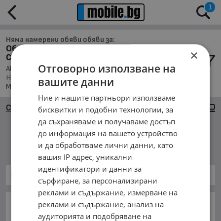
1
Няма намерени обяви обяви за:
Обяви за Автомобили и Джипове в обл.
×
София, с. Осиковска Лакавица
Отговорно използване на
Автомобили и Джипове, Намира се в обл. София,
Населено място с. Осиковска Лакавица, Подредени по:
вашите данни
Марка/Модел/Цена
Ние и нашите партньори използваме
Сортиране
Големи снимки
бисквитки и подобни технологии, за
да съхраняваме и получаваме достъп
до информация на вашето устройство
Няма намерени обяви
и да обработваме лични данни, като
вашия IP адрес, уникални
идентификатори и данни за
Автомобили и Джипове
сърфиране, за персонализирани
реклами и съдържание, измерване на
ОСНОВНИ КАТЕГОРИИ В MOBILE.BG:
реклами и съдържание, анализ на
аудиторията и подобряване на
Карта на сайта
Автомобили и Джипове
Бусове