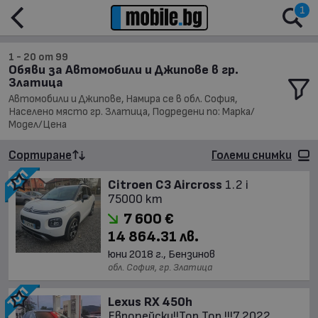
1
1 - 20 от 99
Обяви за Автомобили и Джипове в гр.
Златица
Автомобили и Джипове, Намира се в обл. София,
Населено място гр. Златица, Подредени по: Марка/
Модел/Цена
Сортиране
Големи снимки
Citroen C3 Aircross
1.2 i
75000 km
7 600 €
14 864.31 лв.
юни 2018 г., Бензинов
обл. София, гр. Златица
Lexus RX 450h
Европейски!!Top Top !!!7.2022