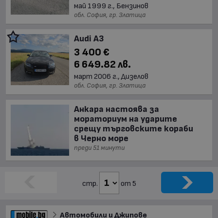
май 1999 г., Бензинов
обл. София, гр. Златица
Audi A3
3 400 €
6 649.82 лв.
март 2006 г., Дизелов
обл. София, гр. Златица
Анкара настоява за
мораториум на ударите
срещу търговските кораби
в Черно море
преди 51 минути
стр.
от 5
Автомобили и Джипове