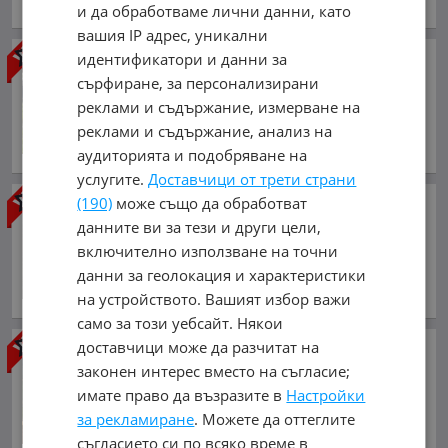
и да обработваме лични данни, като
обл. София, гр. Златица
вашия IP адрес, уникални
Opel Insignia
Bi - Turbo 4x4
идентификатори и данни за
сърфиране, за персонализирани
13 700 €
реклами и съдържание, измерване на
26 794.87 лв.
реклами и съдържание, анализ на
ноември 2019 г., Дизелов
аудиторията и подобряване на
обл. София, гр. Златица
услугите.
Доставчици от трети страни
(190)
може също да обработват
Toyota Rav4
данните ви за тези и други цели,
7 600 €
включително използване на точни
14 864.31 лв.
данни за геолокация и характеристики
септември 2010 г., Дизелов
на устройството. Вашият избор важи
обл. София, гр. Златица
само за този уебсайт. Някои
доставчици може да разчитат на
Toyota Rav4
2.0 d4d 126 k.c.
4x2
законен интерес вместо на съгласие;
12 400 €
имате право да възразите в
Настройки
за рекламиране
24 252.29 лв.
. Можете да оттеглите
съгласието си по всяко време в
октомври 2016 г., Дизелов