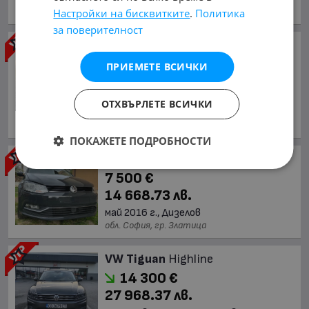
обл. София, гр. Златица
Настройки на бисквитките
.
Политика
за поверителност
VW Amarok
3.0 TDI 204 K.C
Aвтомат zf
ПРИЕМЕТЕ ВСИЧКИ
17 500 €
34 227.03 лв.
ОТХВЪРЛЕТЕ ВСИЧКИ
август 2018 г., Дизелов
обл. София, гр. Златица
ПОКАЖЕТЕ ПОДРОБНОСТИ
VW Polo
7 500 €
14 668.73 лв.
май 2016 г., Дизелов
обл. София, гр. Златица
VW Tiguan
Highline
14 300 €
27 968.37 лв.