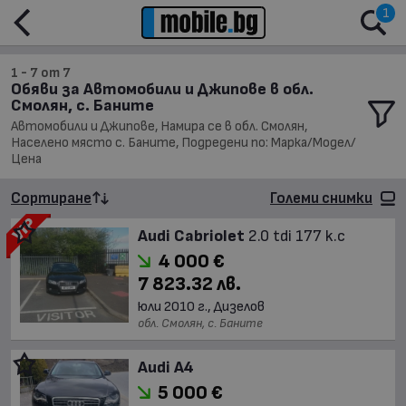
1
1 - 7 от 7
Обяви за Автомобили и Джипове в обл.
Смолян, с. Баните
Автомобили и Джипове, Намира се в обл. Смолян,
Населено място с. Баните, Подредени по: Марка/Модел/
Цена
Сортиране
Големи снимки
Audi Cabriolet
2.0 tdi 177 k.c
4 000 €
7 823.32 лв.
юли 2010 г., Дизелов
обл. Смолян, с. Баните
Audi A4
5 000 €