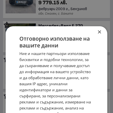
9 779.15 лв.
февруари 2009 г., Бензинов
обл. Смолян, с. Баните
Mercedes-Benz E 270
×
При запитване
Отговорно използване на
декември 2002 г., Дизелов
обл. Смолян, с. Баните
вашите данни
Ние и нашите партньори използваме
бисквитки и подобни технологии, за
Mercedes-Benz E 320
3.2CDI
да съхраняваме и получаваме достъп
3 800 €
до информация на вашето устройство
7 432.15 лв.
и да обработваме лични данни, като
октомври 2004 г., Дизелов
вашия IP адрес, уникални
обл. Смолян, с. Баните
идентификатори и данни за
сърфиране, за персонализирани
Opel Insignia
SRI
реклами и съдържание, измерване на
2 800 €
реклами и съдържание, анализ на
5 476.32 лв.