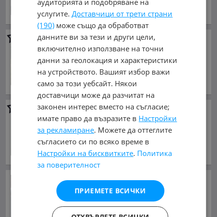
аудиторията и подобряване на
април 2011 г., Дизелов
услугите.
Доставчици от трети страни
обл. Смолян, с. Баните
(190)
може също да обработват
данните ви за тези и други цели,
Suzuki Grand vitara
1.6
включително използване на точни
5 550 €
данни за геолокация и характеристики
10 854.86 лв.
на устройството. Вашият избор важи
ноември 2002 г., Бензинов
само за този уебсайт. Някои
обл. Смолян, с. Баните
доставчици може да разчитат на
законен интерес вместо на съгласие;
Toyota Corolla verso
имате право да възразите в
Настройки
3 300 €
за рекламиране
. Можете да оттеглите
6 454.24 лв.
съгласието си по всяко време в
юни 2007 г., Дизелов
Настройки на бисквитките
.
Политика
обл. Смолян, с. Баните
за поверителност
Кой иска вечна война в
Близкия изток?
ПРИЕМЕТЕ ВСИЧКИ
преди 20 часа и 45 минути
ОТХВЪРЛЕТЕ ВСИЧКИ