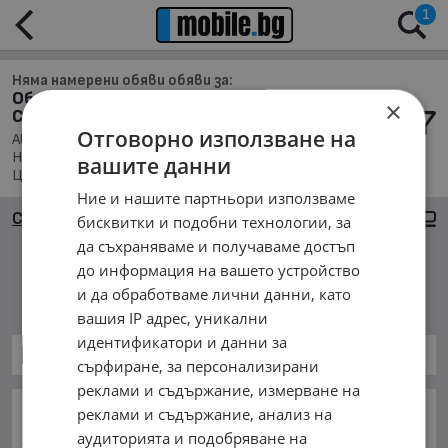
1
Няма намерени обяви обяви за:
Обяви за Автомобили и Джипове в обл.
×
Сливен, с. Баня
Отговорно използване на
Автомобили и Джипове, Намира се в обл. Сливен,
Населено място с. Баня, Подредени по: Марка/Модел/
вашите данни
Цена
Ние и нашите партньори използваме
Сортиране
Големи снимки
бисквитки и подобни технологии, за
да съхраняваме и получаваме достъп
до информация на вашето устройство
Няма намерени обяви
и да обработваме лични данни, като
вашия IP адрес, уникални
идентификатори и данни за
Автомобили и Джипове
сърфиране, за персонализирани
реклами и съдържание, измерване на
ОСНОВНИ КАТЕГОРИИ В MOBILE.BG:
реклами и съдържание, анализ на
аудиторията и подобряване на
Карта на сайта
Автомобили и Джипове
Бусове