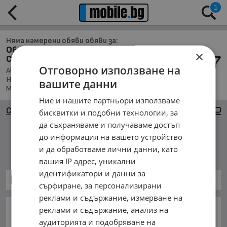
1
Няма намерени обяви обяви за:
Обяви за Автомобили и Джипове в обл.
×
Силистра, с. Секулово
Отговорно използване на
Автомобили и Джипове, Намира се в обл. Силистра,
Населено място с. Секулово, Подредени по: Марка/
вашите данни
Модел/Цена
Ние и нашите партньори използваме
Сортиране
Големи снимки
бисквитки и подобни технологии, за
да съхраняваме и получаваме достъп
до информация на вашето устройство
Няма намерени обяви
и да обработваме лични данни, като
вашия IP адрес, уникални
идентификатори и данни за
Автомобили и Джипове
сърфиране, за персонализирани
реклами и съдържание, измерване на
ОСНОВНИ КАТЕГОРИИ В MOBILE.BG:
реклами и съдържание, анализ на
аудиторията и подобряване на
Карта на сайта
Автомобили и Джипове
Бусове