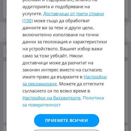
преди 2 часа и 25 минути
аудиторията и подобряване на
услугите.
Доставчици от трети страни
(190)
може също да обработват
данните ви за тези и други цели,
стр.
от 1
включително използване на точни
данни за геолокация и характеристики
на устройството. Вашият избор важи
Автомобили и Джипове
само за този уебсайт. Някои
доставчици може да разчитат на
ОСНОВНИ КАТЕГОРИИ В MOBILE.BG:
законен интерес вместо на съгласие;
Карта на сайта
Автомобили и Джипове
Бусове
имате право да възразите в
Настройки
Камиони
Мотоциклети
Селскостопански
за рекламиране
. Можете да оттеглите
Индустриални
Кари
Каравани
Яхти и Лодки
съгласието си по всяко време в
Ремаркета
Велосипеди
Части
Аксесоари
Настройки на бисквитките
.
Политика
за поверителност
Гуми и джанти
Купува
Услуги
Виж Още
МАРКИ:
AC
(1)
AITO
(2)
Abarth
(33)
Acura
(51)
ПРИЕМЕТЕ ВСИЧКИ
Aixam
(2)
Alfa Romeo
(823)
Alpina
(7)
Asia
(4)