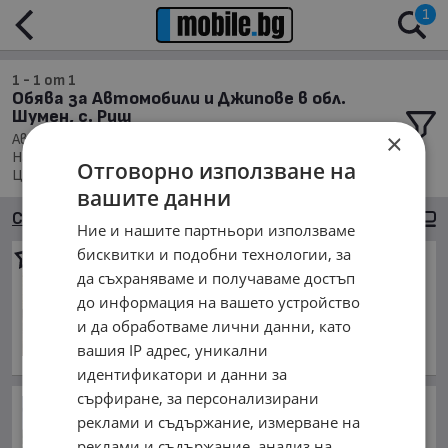
1
1 - 1 от 1
Обява за Автомобили и Джипове в обл.
Шумен, с. Риш
×
Автомобили и Джипове, Намира се в обл. Шумен,
Населено място с. Риш, Подредени по: Марка/Модел/
Отговорно използване на
Цена
вашите данни
Сортиране
Големи снимки
Ние и нашите партньори използваме
бисквитки и подобни технологии, за
VW Polo
да съхраняваме и получаваме достъп
950 €
до информация на вашето устройство
1 858.04 лв.
и да обработваме лични данни, като
юни 2004 г., Бензинов
вашия IP адрес, уникални
обл. Шумен, с. Риш
идентификатори и данни за
сърфиране, за персонализирани
Нивото на Дунав: защо
реклами и съдържание, измерване на
България се справя по-добре
от другите
реклами и съдържание, анализ на