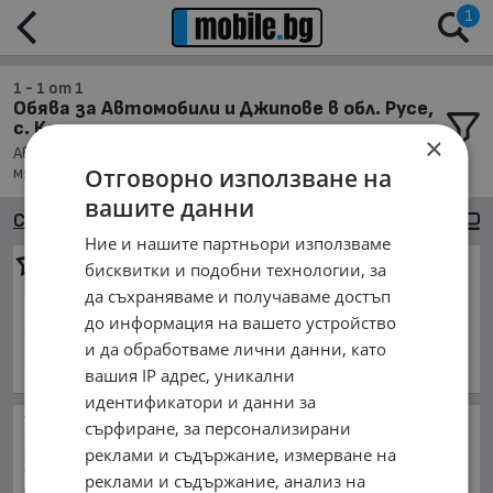
1
1 - 1 от 1
Обява за Автомобили и Джипове в обл. Русе,
с. Кошарна
×
Автомобили и Джипове, Намира се в обл. Русе, Населено
Отговорно използване на
място с. Кошарна, Подредени по: Марка/Модел/Цена
вашите данни
Сортиране
Големи снимки
Ние и нашите партньори използваме
VW Golf
бисквитки и подобни технологии, за
2 300 €
да съхраняваме и получаваме достъп
до информация на вашето устройство
4 498.41 лв.
и да обработваме лични данни, като
април 2006 г., Бензинов
обл. Русе, с. Кошарна
вашия IP адрес, уникални
идентификатори и данни за
Британската МИ 6 ли
сърфиране, за персонализирани
командва в МВнР?
реклами и съдържание, измерване на
преди 15 часа и 33 минути
реклами и съдържание, анализ на