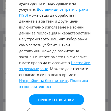
аудиторията и подобряване на
услугите.
Доставчици от трети страни
(190)
може също да обработват
данните ви за тези и други цели,
стр.
от 1
включително използване на точни
данни за геолокация и характеристики
на устройството. Вашият избор важи
Автомобили и Джипове
само за този уебсайт. Някои
доставчици може да разчитат на
ОСНОВНИ КАТЕГОРИИ В MOBILE.BG:
законен интерес вместо на съгласие;
Карта на сайта
Автомобили и Джипове
Бусове
имате право да възразите в
Настройки
Камиони
Мотоциклети
Селскостопански
за рекламиране
. Можете да оттеглите
Индустриални
Кари
Каравани
Яхти и Лодки
съгласието си по всяко време в
Ремаркета
Велосипеди
Части
Аксесоари
Настройки на бисквитките
.
Политика
Гуми и джанти
Купува
Услуги
за поверителност
Виж Още
МАРКИ:
AC
(1)
AITO
(2)
Abarth
(33)
Acura
(51)
ПРИЕМЕТЕ ВСИЧКИ
Aixam
(2)
Alfa Romeo
(832)
Alpina
(7)
Asia
(4)
Aston Martin
(46)
Audi
(16231)
Austin
(2)
Avatr
(14)
СЛЕДВАЙТЕ НИ В: