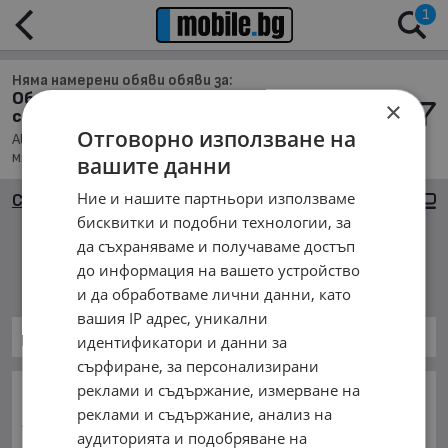
1
Няма намерени обяви обяви за:
Обяви за Автомобили и Джипове в обл. Русе,
×
с. Белцов
Отговорно използване на
Автомобили и Джипове, Намира се в обл. Русе, Населено
място с. Белцов, Подредени по: Марка/Модел/Цена
вашите данни
Ние и нашите партньори използваме
Сортиране
Големи снимки
бисквитки и подобни технологии, за
да съхраняваме и получаваме достъп
Няма намерени обяви
до информация на вашето устройство
и да обработваме лични данни, като
вашия IP адрес, уникални
Автомобили и Джипове
идентификатори и данни за
сърфиране, за персонализирани
реклами и съдържание, измерване на
ОСНОВНИ КАТЕГОРИИ В MOBILE.BG:
реклами и съдържание, анализ на
Карта на сайта
Автомобили и Джипове
Бусове
аудиторията и подобряване на
Камиони
Мотоциклети
Селскостопански