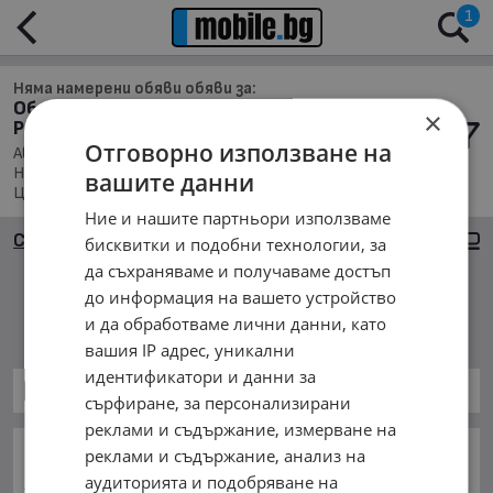
1
Няма намерени обяви обяви за:
Обяви за Автомобили и Джипове в обл.
×
Разград, с. Осенец
Отговорно използване на
Автомобили и Джипове, Намира се в обл. Разград,
Населено място с. Осенец, Подредени по: Марка/Модел/
вашите данни
Цена
Ние и нашите партньори използваме
Сортиране
Големи снимки
бисквитки и подобни технологии, за
да съхраняваме и получаваме достъп
до информация на вашето устройство
Няма намерени обяви
и да обработваме лични данни, като
вашия IP адрес, уникални
идентификатори и данни за
Автомобили и Джипове
сърфиране, за персонализирани
реклами и съдържание, измерване на
ОСНОВНИ КАТЕГОРИИ В MOBILE.BG:
реклами и съдържание, анализ на
аудиторията и подобряване на
Карта на сайта
Автомобили и Джипове
Бусове