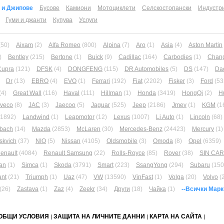
 и Джипове
Бусове
Камиони
Мотоциклети
Селскостопански
Индустр
Гуми и джанти
Купува
Услуги
(50)
Aixam
(2)
Alfa Romeo
(800)
Alpina
(7)
Aro
(1)
Asia
(4)
Aston Martin
)
Bentley
(215)
Bertone
(1)
Buick
(9)
Cadillac
(164)
Carbodies
(1)
Chan
Cupra
(121)
DFSK
(4)
DONGFENG
(115)
DR Automobiles
(5)
DS
(147)
Da
Dr
(13)
EBRO
(4)
EVO
(1)
Ferrari
(192)
Fiat
(2202)
Fisker
(3)
Ford
(53
(4)
Great Wall
(116)
Haval
(111)
Hillman
(1)
Honda
(3419)
HongQi
(2)
H
Iveco
(8)
JAC
(3)
Jaecoo
(5)
Jaguar
(525)
Jeep
(2186)
Jmev
(1)
KGM
(1
(1892)
Landwind
(1)
Leapmotor
(12)
Lexus
(1007)
Li Auto
(1)
Lincoln
(68)
bach
(14)
Mazda
(2853)
McLaren
(30)
Mercedes-Benz
(24423)
Mercury
(1)
skvich
(37)
NIO
(5)
Nissan
(4105)
Oldsmobile
(3)
Omoda
(8)
Opel
(6359)
enault
(4084)
Renault Samsung
(22)
Rolls-Royce
(85)
Rover
(38)
SIN CA
an
(1)
Simca
(1)
Skoda
(3791)
Smart
(223)
SsangYong
(294)
Subaru
(150
ant
(21)
Triumph
(1)
Uaz
(47)
VW
(13590)
VinFast
(1)
Volga
(20)
Volvo
(
(26)
Zastava
(1)
Zaz
(4)
Zeekr
(34)
Други
(18)
Чайка
(1)
--Всички Марк
ОБЩИ УСЛОВИЯ
ЗАЩИТА НА ЛИЧНИТЕ ДАННИ
КАРТА НА САЙТА
|
|
|