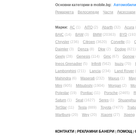
Основни категории в mobile.bg:
Автомобили
Ремаркета
Велосипеди
Части
Аксесоари
Марки:
AC
(1)
AITO
(2)
Abarth
(32)
Acura
BAIC
(14)
BAW
(3)
BMW
(20363)
BYD
(193
Chrysler
(236)
Citroen
(3620)
Corvette
(1)
Daimler
(3)
Denza
(8)
Dkw
(2)
Dodge
(821)
Geely
(28)
Genesis
(114)
Gmc
(67)
Gonow
Ineos Grenadier
(5)
Infiniti
(562)
Isuzu
(70)
Lamborghini
(211)
Lancia
(234)
Land Rover
Mahindra
(6)
Maserati
(232)
Maxus
(1)
May
Mini
(905)
Mitsubishi
(1904)
Morgan
(2)
Mo
Polestar
(19)
Pontiac
(11)
Porsche
(2465)
R
Saturn
(1)
Seat
(1627)
Seres
(1)
Shuanghu
TelStar
(11)
Tesla
(889)
Toyota
(7477)
Trab
Wartburg
(20)
Wey
(20)
Xiaomi
(27)
Xpeng
КОНТАКТИ
РЕКЛАМНИ БАНЕРИ
ПОМОЩ
|
|
|