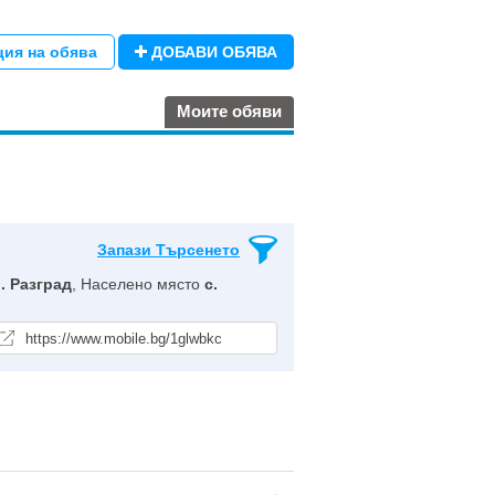
ция на обява
ДОБАВИ ОБЯВА
Моите обяви
Запази Търсенето
. Разград
, Населено място
с.