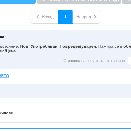
Назад
1
Напред
на:
Състояние:
Нов, Употребяван, Повреден/ударен
, Намира се в
обл
ел/Цена
Страница на резултата от търсене:
НЕТО
жипове