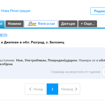
|
Нова Регистрация
Редак
не
Новини
Rent-a-car
Дилъри
+ Още...
НЕТО
и Джипове в обл. Разград, с. Беловец
Състояние:
Нов, Употребяван, Повреден/ударен
, Намира се в
обл
ел/Цена
Страница на резултата от търсене:
Назад
1
Напред