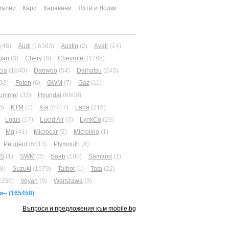
иални
Кари
Каравани
Яхти и Лодки
(48)
Audi
(16183)
Austin
(2)
Avatr
(14)
gan
(3)
Chery
(3)
Chevrolet
(1285)
cia
(1840)
Daewoo
(54)
Daihatsu
(243)
32)
Foton
(6)
GWM
(7)
Gaz
(11)
ummer
(32)
Hyundai
(6600)
6)
KTM
(1)
Kia
(5717)
Lada
(216)
Lotus
(17)
Lucid Air
(3)
LynkCo
(29)
Mg
(41)
Microcar
(2)
Microlino
(1)
Peugeot
(6513)
Plymouth
(4)
RS
(1)
SWM
(3)
Saab
(100)
Samand
(1)
8)
Suzuki
(1579)
Talbot
(1)
Tata
(22)
2236)
Voyah
(9)
Warszawa
(3)
и--
(165458)
Въпроси и предложения към mobile.bg