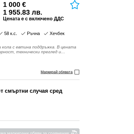
1 000 €
1 955.83 лв.
Цената е с включено ДДС
58 к.с.
Ръчна
Хечбек
на кола с евтина поддръжка. В цената
орност, технически преглед и
Маркирай обявата
ет смъртни случая сред
ма маркирани обяви за сравнение