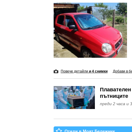
Повече детайли
и 4 снимки
Добави в б
Плавателен 
пътниците
преди
Отиди в Моят Бележник