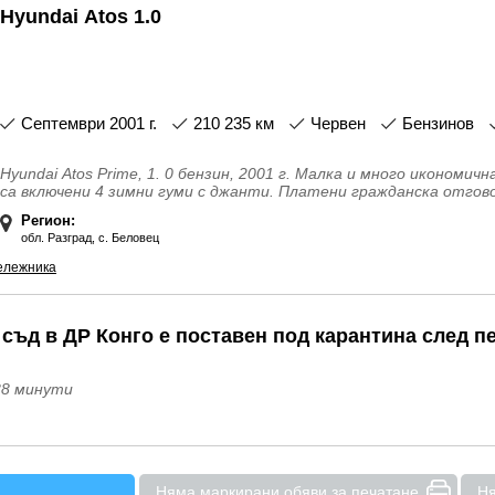
Hyundai Atos 1.0
септември 2001 г.
210 235 км
Червен
Бензинов
Hyundai Atos Prime, 1. 0 бензин, 2001 г. Малка и много икономич
са включени 4 зимни гуми с джанти. Платени гражданска отгов
винетка. Документите са изрядни, готова за прехвърляне.
Регион:
обл. Разград, с. Беловец
ележника
съд в ДР Конго е поставен под карантина след п
 2 часа и 38 минути
Няма маркирани обяви за печатане
Ня