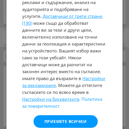
реклами и съдържание, анализ на
Русия! Но могат ли да се
аудиторията и подобряване на
окажат в полза на Путин?
услугите.
Доставчици от трети страни
преди 2 часа и 33 минути
(190)
може също да обработват
данните ви за тези и други цели,
включително използване на точни
стр.
от 1
данни за геолокация и характеристики
на устройството. Вашият избор важи
Автомобили и Джипове
само за този уебсайт. Някои
доставчици може да разчитат на
законен интерес вместо на съгласие;
ОСНОВНИ КАТЕГОРИИ В MOBILE.BG:
имате право да възразите в
Настройки
Карта на сайта
Автомобили и Джипове
Бусове
за рекламиране
. Можете да оттеглите
Камиони
Мотоциклети
Селскостопански
съгласието си по всяко време в
Индустриални
Кари
Каравани
Яхти и Лодки
Настройки на бисквитките
.
Политика
Ремаркета
Велосипеди
Части
Аксесоари
за поверителност
Гуми и джанти
Купува
Услуги
Виж Още
ПРИЕМЕТЕ ВСИЧКИ
МАРКИ:
AC
(1)
AITO
(2)
Abarth
(34)
Acura
(53)