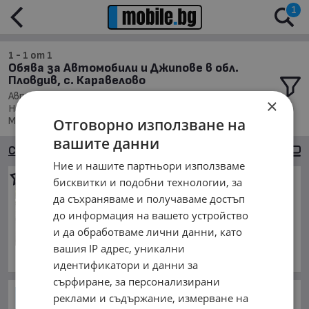
1
1 - 1 от 1
Обява за Автомобили и Джипове в обл.
Пловдив, с. Каравелово
Автомобили и Джипове, Намира се в обл. Пловдив,
×
Населено място с. Каравелово, Подредени по: Марка/
Модел/Цена
Отговорно използване на
вашите данни
Сортиране
Големи снимки
Ние и нашите партньори използваме
Mercedes-Benz E 280
бисквитки и подобни технологии, за
Avantgarde
да съхраняваме и получаваме достъп
3 000 €
до информация на вашето устройство
5 867.49 лв.
и да обработваме лични данни, като
януари 2006 г., Дизелов
вашия IP адрес, уникални
обл. Пловдив, с. Каравелово
идентификатори и данни за
сърфиране, за персонализирани
Дръзките удари на Украйна
реклами и съдържание, измерване на
проникват все по-дълбоко в