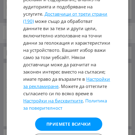
преди 14 часа и 39 минути
аудиторията и подобряване на
услугите.
Доставчици от трети страни
(190)
може също да обработват
данните ви за тези и други цели,
стр.
от 1
включително използване на точни
данни за геолокация и характеристики
на устройството. Вашият избор важи
Автомобили и Джипове
само за този уебсайт. Някои
доставчици може да разчитат на
ОСНОВНИ КАТЕГОРИИ В MOBILE.BG:
законен интерес вместо на съгласие;
Карта на сайта
Автомобили и Джипове
Бусове
имате право да възразите в
Настройки
Камиони
Мотоциклети
Селскостопански
за рекламиране
. Можете да оттеглите
Индустриални
Кари
Каравани
Яхти и Лодки
съгласието си по всяко време в
Ремаркета
Велосипеди
Части
Аксесоари
Настройки на бисквитките
.
Политика
за поверителност
Гуми и джанти
Купува
Услуги
Виж Още
МАРКИ:
AC
(1)
AITO
(2)
Abarth
(33)
Acura
(53)
ПРИЕМЕТЕ ВСИЧКИ
Aixam
(2)
Alfa Romeo
(866)
Alpina
(7)
Asia
(4)