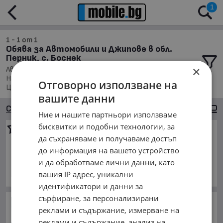
1
1 - 1 от 1
Обява за Автомобили и Джипове в обл.
Перник, с. Боснек
×
Автомобили и Джипове, Намира се в обл. Перник,
Населено място с. Боснек, Подредени по: Марка/Модел/
Отговорно използване на
Цена
вашите данни
Сортиране
Големи снимки
Ние и нашите партньори използваме
бисквитки и подобни технологии, за
Dacia Sandero
да съхраняваме и получаваме достъп
2 500 €
до информация на вашето устройство
4 889.58 лв.
и да обработваме лични данни, като
април 2015 г., Бензинов
вашия IP адрес, уникални
обл. Перник, с. Боснек
идентификатори и данни за
сърфиране, за персонализирани
Автомобилен куиз:
реклами и съдържание, измерване на
Познайте от коя генерация
на модела са тези коли
реклами и съдържание, анализ на