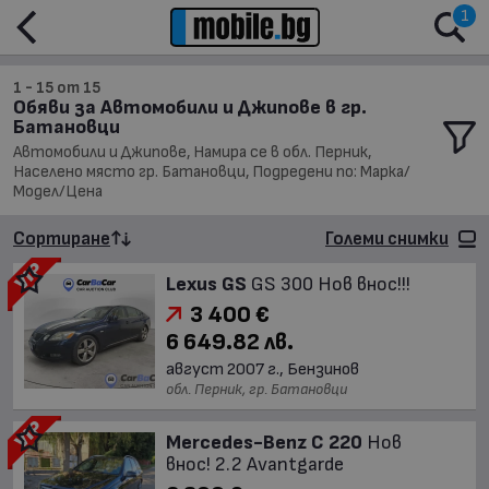
1
1 - 15 от 15
Обяви за Автомобили и Джипове в гр.
Батановци
Автомобили и Джипове, Намира се в обл. Перник,
Населено място гр. Батановци, Подредени по: Марка/
Модел/Цена
Сортиране
Големи снимки
Lexus GS
GS 300 Нов внос!!!
3 400 €
6 649.82 лв.
август 2007 г., Бензинов
обл. Перник, гр. Батановци
Mercedes-Benz C 220
Нов
внос! 2.2 Avantgarde