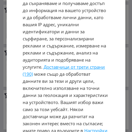
да съхраняваме и получаваме достъп
до информация на вашето устройство
Ford Focus
и да обработваме лични данни, като
950 €
вашия IP адрес, уникални
1 858.04 лв.
идентификатори и данни за
ноември 2003 г., Бензинов
сърфиране, за персонализирани
обл. Перник, гр. Батановци
реклами и съдържание, измерване на
реклами и съдържание, анализ на
Hyundai Ix20
аудиторията и подобряване на
2 999 €
услугите.
Доставчици от трети страни
5 865.53 лв.
(190)
може също да обработват
април 2018 г., Бензинов
данните ви за тези и други цели,
обл. Перник, гр. Батановци
включително използване на точни
данни за геолокация и характеристики
Jeep Compass
2.2* ЧАСТИ
на устройството. Вашият избор важи
2 500 €
само за този уебсайт. Някои
4 889.58 лв.
доставчици може да разчитат на
юни 2011 г., Дизелов
законен интерес вместо на съгласие;
обл. Перник, гр. Батановци
имате право да възразите в
Настройки