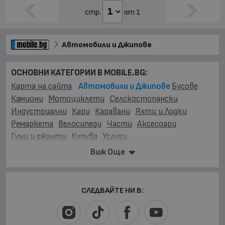
стр.
от 1
Автомобили и Джипове
ОСНОВНИ КАТЕГОРИИ В MOBILE.BG:
Карта на сайта
Автомобили и Джипове
Бусове
Камиони
Мотоциклети
Селскостопански
Индустриални
Кари
Каравани
Яхти и Лодки
Ремаркета
Велосипеди
Части
Аксесоари
Гуми и джанти
Купува
Услуги
Виж Още
МАРКИ:
AC
(1)
AITO
(2)
Abarth
(33)
Acura
(53)
Aixam
(2)
Alfa Romeo
(863)
Alpina
(7)
Asia
(3)
Aston Martin
(46)
Audi
(16296)
Austin
(2)
Avatr
(14)
СЛЕДВАЙТЕ НИ В:
BAIC
(14)
BAW
(2)
BMW
(20503)
BYD
(205)
Bentley
(230)
Bertone
(1)
Buick
(9)
Cadillac
(165)