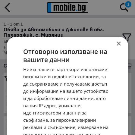
1
1 - 1 от 1
Обява за Автомобили и Джипове в обл.
Пазарджик, с. Мирянци
×
Автомобили и Джипове, Намира се в обл. Пазарджик,
Населено място с. Мирянци, Подредени по: Марка/
Отговорно използване на
Модел/Цена
вашите данни
Сортиране
Големи снимки
Ние и нашите партньори използваме
бисквитки и подобни технологии, за
Ford Escort
Чиа
да съхраняваме и получаваме достъп
600 €
до информация на вашето устройство
1 173.50 лв.
и да обработваме лични данни, като
август 1991 г., Бензинов
вашия IP адрес, уникални
обл. Пазарджик, с. Мирянци
идентификатори и данни за
сърфиране, за персонализирани
Британската МИ 6 ли
реклами и съдържание, измерване на
командва в МВнР?
реклами и съдържание, анализ на
преди 4 часа и 27 минути