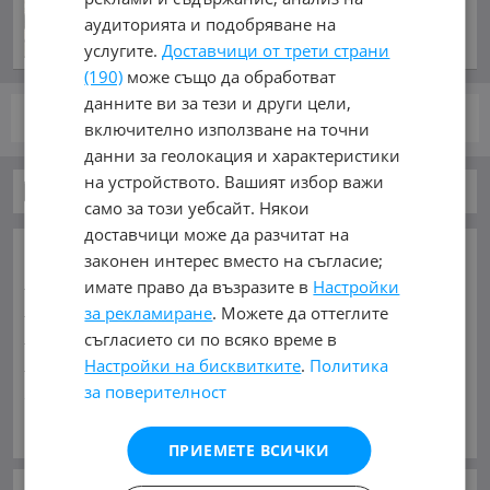
аудиторията и подобряване на
услугите.
Доставчици от трети страни
(190)
може също да обработват
данните ви за тези и други цели,
стр.
от 1
включително използване на точни
данни за геолокация и характеристики
на устройството. Вашият избор важи
Автомобили и Джипове
само за този уебсайт. Някои
доставчици може да разчитат на
ОСНОВНИ КАТЕГОРИИ В MOBILE.BG:
законен интерес вместо на съгласие;
Карта на сайта
Автомобили и Джипове
Бусове
имате право да възразите в
Настройки
Камиони
Мотоциклети
Селскостопански
за рекламиране
. Можете да оттеглите
Индустриални
Кари
Каравани
Яхти и Лодки
съгласието си по всяко време в
Ремаркета
Велосипеди
Части
Аксесоари
Настройки на бисквитките
.
Политика
за поверителност
Гуми и джанти
Купува
Услуги
Виж Още
МАРКИ:
AC
(1)
AITO
(2)
Abarth
(32)
Acura
(51)
ПРИЕМЕТЕ ВСИЧКИ
Aixam
(2)
Alfa Romeo
(795)
Alpina
(7)
Asia
(4)