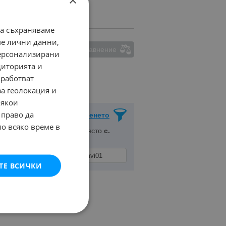
да съхраняваме
ме лични данни,
ма маркирани обяви за сравнение
персонализирани
диторията и
работват
за геолокация и
Някои
 право да
Запази Търсенето
по всяко време в
. Пазарджик
, Населено място
с.
ТЕ ВСИЧКИ