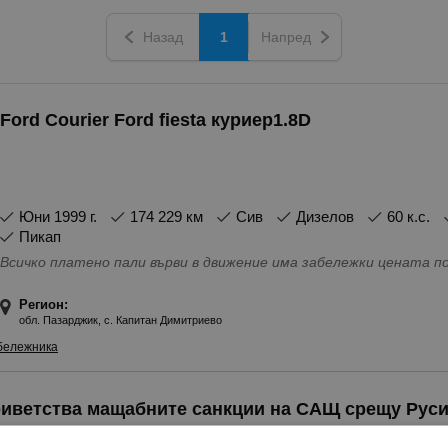
Назад
1
Напред
Ford Courier Ford fiesta куриер1.8D
юни 1999 г.
174 229 км
Сив
Дизелов
60 к.с.
Пикап
Всичко платено пали върви в движение има забележки це
Регион:
обл. Пазарджик, с. Капитан Димитриево
бележника
риветства мащабните санкции на САЩ срещу Рус
 и 27 минути