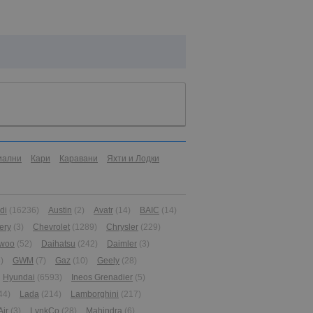
иални
Кари
Каравани
Яхти и Лодки
di
(16236)
Austin
(2)
Avatr
(14)
BAIC
(14)
ery
(3)
Chevrolet
(1289)
Chrysler
(229)
woo
(52)
Daihatsu
(242)
Daimler
(3)
)
GWM
(7)
Gaz
(10)
Geely
(28)
Hyundai
(6593)
Ineos Grenadier
(5)
44)
Lada
(214)
Lamborghini
(217)
Air
(3)
LynkCo
(28)
Mahindra
(6)