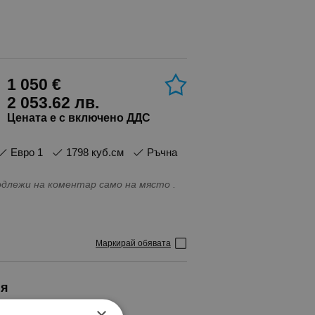
1 050 €
2 053.62 лв.
Цената е с включено ДДС
Евро 1
1798 куб.см
Ръчна
ната подлежи на коментар само на място .
Маркирай обявата
ия
×