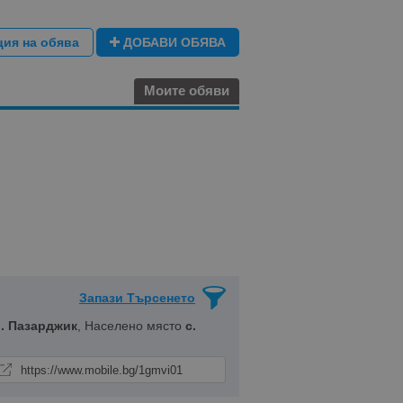
ция на обява
ДОБАВИ ОБЯВА
Моите обяви
Запази Търсенето
. Пазарджик
, Населено място
с.