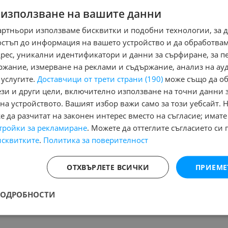
 използване на вашите данни
артньори използваме бисквитки и подобни технологии, за 
остъп до информация на вашето устройство и да обработва
Няма маркирани обяви за печатане
Ня
адрес, уникални идентификатори и данни за сърфиране, за 
ржание, измерване на реклами и съдържание, анализ на ау
 услугите.
Доставчици от трети страни (190)
може също да об
Назад
1
Напред
ези и други цели, включително използване на точни данни 
на устройството. Вашият избор важи само за този уебсайт. 
 да разчитат на законен интерес вместо на съгласие; имате
на:
тройки за рекламиране
. Можете да оттеглите съгласието си 
Състояние:
Нов, Употребяван, Повреден/ударен
, Намира се в
обл
исквитките
.
Политика за поверителност
о:
Марка/Модел/Цена
Страница на резултата от търсене:
ОТХВЪРЛЕТЕ ВСИЧКИ
ПРИЕМЕ
НЕТО
ПОДРОБНОСТИ