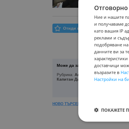
Отговорно
Ние и нашите п
и получаваме д
Отиди в Моят Бележник
като вашия IP 
реклами и съдъ
подобряване на
данните ви за т
характеристики 
доставчици може
Може да запазите Вашето търсене 
възразите в
Нас
Рубрика:
Автомобили и Джипове
, 
Настройки на б
Капитан Димитриево
, Подредени п
НОВО ТЪРСЕНЕ
|
КОРЕКЦИЯ НА ТЪРСЕ
ПОКАЖЕТЕ 