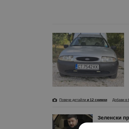
Повече детайли
и 12 снимки
Добави в 
Зеленски п
преди час