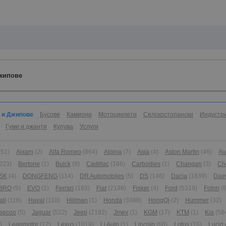
жипове
 и Джипове
Бусове
Камиони
Мотоциклети
Селскостопански
Индустр
Гуми и джанти
Купува
Услуги
(51)
Aixam
(2)
Alfa Romeo
(864)
Alpina
(7)
Asia
(4)
Aston Martin
(46)
Au
223)
Bertone
(1)
Buick
(9)
Cadillac
(166)
Carbodies
(1)
Changan
(3)
Ch
SK
(4)
DONGFENG
(114)
DR Automobiles
(5)
DS
(146)
Dacia
(1839)
Dae
BRO
(5)
EVO
(1)
Ferrari
(193)
Fiat
(2198)
Fisker
(4)
Ford
(5319)
Foton
(6
all
(116)
Haval
(110)
Hillman
(1)
Honda
(3388)
HongQi
(2)
Hummer
(32)
aecoo
(5)
Jaguar
(522)
Jeep
(2182)
Jmev
(1)
KGM
(17)
KTM
(1)
Kia
(58
)
Leapmotor
(12)
Lexus
(1019)
Li Auto
(1)
Lincoln
(68)
Lotus
(16)
Lucid 