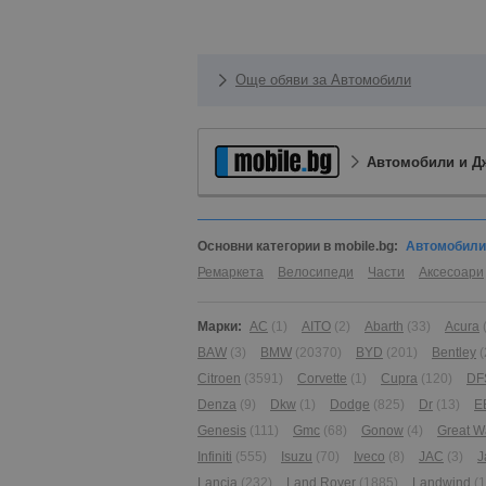
Още обяви за Автомобили
Автомобили и Д
Основни категории в mobile.bg:
Автомобили
Ремаркета
Велосипеди
Части
Аксесоари
Марки:
AC
(1)
AITO
(2)
Abarth
(33)
Acura
BAW
(3)
BMW
(20370)
BYD
(201)
Bentley
(
Citroen
(3591)
Corvette
(1)
Cupra
(120)
DF
Denza
(9)
Dkw
(1)
Dodge
(825)
Dr
(13)
E
Genesis
(111)
Gmc
(68)
Gonow
(4)
Great W
Infiniti
(555)
Isuzu
(70)
Iveco
(8)
JAC
(3)
J
Lancia
(232)
Land Rover
(1885)
Landwind
(1