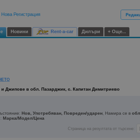
|
Нова Регистрация
Редак
не
Новини
Rent-a-car
Дилъри
+ Още...
НЕТО
и Джипове в обл. Пазарджик, с. Капитан Димитриево
Състояние:
Нов, Употребяван, Повреден/ударен
, Намира се в
обл
о:
Марка/Модел/Цена
Страница на резултата от търсене: