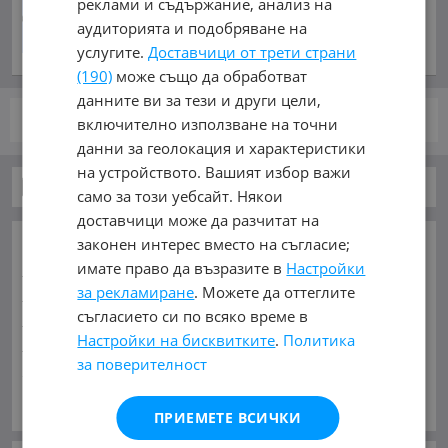
реклами и съдържание, анализ на
идентифициране и сваляне
аудиторията и подобряване на
на дронове
услугите.
Доставчици от трети страни
преди 27 минути
(190)
може също да обработват
данните ви за тези и други цели,
стр.
от 1
включително използване на точни
данни за геолокация и характеристики
на устройството. Вашият избор важи
Автомобили и Джипове
само за този уебсайт. Някои
доставчици може да разчитат на
ОСНОВНИ КАТЕГОРИИ В MOBILE.BG:
законен интерес вместо на съгласие;
имате право да възразите в
Настройки
Карта на сайта
Автомобили и Джипове
Бусове
за рекламиране
. Можете да оттеглите
Камиони
Мотоциклети
Селскостопански
съгласието си по всяко време в
Индустриални
Кари
Каравани
Яхти и Лодки
Настройки на бисквитките
.
Политика
Ремаркета
Велосипеди
Части
Аксесоари
за поверителност
Гуми и джанти
Купува
Услуги
Виж Още
ПРИЕМЕТЕ ВСИЧКИ
МАРКИ:
AC
(1)
AITO
(2)
Abarth
(34)
Acura
(53)