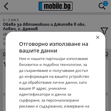
1
1 - 1 от 1
Обява за Автомобили и Джипове в обл.
Ловеч, с. Дренов
Автомобили и Джипове, Намира се в обл. Ловеч,
×
Населено място с. Дренов, Подредени по: Марка/Модел/
Отговорно използване на
Цена
вашите данни
Сортиране
Големи снимки
Ние и нашите партньори използваме
бисквитки и подобни технологии, за
Suzuki Grand vitara
да съхраняваме и получаваме достъп
5 000 €
до информация на вашето устройство
9 779.15 лв.
и да обработваме лични данни, като
май 2002 г., Бензинов
вашия IP адрес, уникални
обл. Ловеч, с. Дренов
идентификатори и данни за
сърфиране, за персонализирани
Букурещ: Румънската армия
анализира възможностите
реклами и съдържание, измерване на
си за бързо