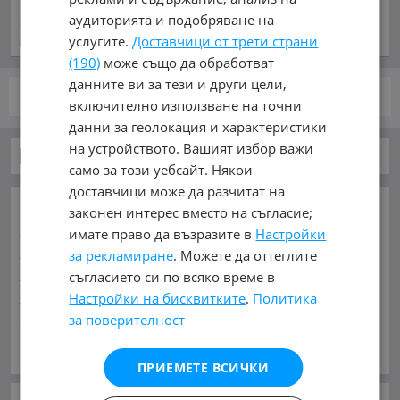
преди 2 часа и 53 минути
аудиторията и подобряване на
услугите.
Доставчици от трети страни
(190)
може също да обработват
данните ви за тези и други цели,
стр.
от 1
включително използване на точни
данни за геолокация и характеристики
на устройството. Вашият избор важи
Автомобили и Джипове
само за този уебсайт. Някои
доставчици може да разчитат на
ОСНОВНИ КАТЕГОРИИ В MOBILE.BG:
законен интерес вместо на съгласие;
Карта на сайта
Автомобили и Джипове
Бусове
имате право да възразите в
Настройки
Камиони
Мотоциклети
Селскостопански
за рекламиране
. Можете да оттеглите
Индустриални
Кари
Каравани
Яхти и Лодки
съгласието си по всяко време в
Ремаркета
Велосипеди
Части
Аксесоари
Настройки на бисквитките
.
Политика
за поверителност
Гуми и джанти
Купува
Услуги
Виж Още
МАРКИ:
AC
(1)
AITO
(2)
Abarth
(32)
Acura
(50)
ПРИЕМЕТЕ ВСИЧКИ
Aixam
(2)
Alfa Romeo
(800)
Alpina
(7)
Aro
(1)