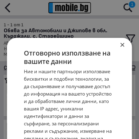
1
1 - 1 от 1
Обява за Автомобили и Джипове в обл.
Кърджали, с. Старейшино
×
Автомобили и Джипове, Намира се в обл. Кърджали,
Населено място с. Старейшино, Подредени по: Марка/
Отговорно използване на
Модел/Цена
вашите данни
Сортиране
Големи снимки
Ние и нашите партньори използваме
бисквитки и подобни технологии, за
Mercedes-Benz B 180
да съхраняваме и получаваме достъп
2 800 €
до информация на вашето устройство
5 476.32 лв.
и да обработваме лични данни, като
май 2008 г., Дизелов
вашия IP адрес, уникални
обл. Кърджали, с. Старейшино
идентификатори и данни за
сърфиране, за персонализирани
Германските власти са
реклами и съдържание, измерване на
арестували украински
гражданин за шпионаж
реклами и съдържание, анализ на