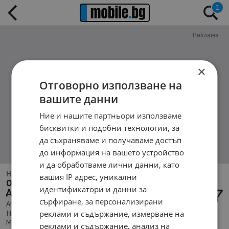
1
Реклама
×
Отговорно използване на
вашите данни
Ние и нашите партньори използваме
бисквитки и подобни технологии, за
да съхраняваме и получаваме достъп
до информация на вашето устройство
и да обработваме лични данни, като
Няма намерени обяви обяви за:
вашия IP адрес, уникални
Обяви за Автомобили и Джипове в обл.
идентификатори и данни за
Добрич, с. Преселенци
сърфиране, за персонализирани
Автомобили и Джипове, Намира се в обл. Добрич,
реклами и съдържание, измерване на
Населено място с. Преселенци, Подредени по: Марка/
Модел/Цена
реклами и съдържание, анализ на