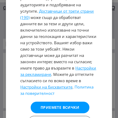
аудиторията и подобряване на
Сортиране
Големи снимки
услугите.
Доставчици от трети страни
(190)
може също да обработват
данните ви за тези и други цели,
Няма намерени обяви
включително използване на точни
данни за геолокация и характеристики
на устройството. Вашият избор важи
Автомобили и Джипове
само за този уебсайт. Някои
доставчици може да разчитат на
ОСНОВНИ КАТЕГОРИИ В MOBILE.BG:
законен интерес вместо на съгласие;
Карта на сайта
Автомобили и Джипове
Бусове
имате право да възразите в
Настройки
Камиони
Мотоциклети
Селскостопански
за рекламиране
. Можете да оттеглите
Индустриални
Кари
Каравани
Яхти и Лодки
съгласието си по всяко време в
Ремаркета
Велосипеди
Части
Аксесоари
Настройки на бисквитките
.
Политика
Гуми и джанти
Купува
Услуги
за поверителност
Виж Още
МАРКИ:
AC
(1)
AITO
(2)
Abarth
(33)
Acura
(51)
ПРИЕМЕТЕ ВСИЧКИ
Aixam
(2)
Alfa Romeo
(827)
Alpina
(7)
Asia
(4)