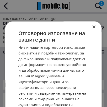
1
Няма намерени обяви обяви за:
Обяви за Автомобили и Джипове в обл.
×
Добрич, с. Орляк
Отговорно използване на
Автомобили и Джипове, Намира се в обл. Добрич,
Населено място с. Орляк, Подредени по: Марка/Модел/
вашите данни
Цена
Ние и нашите партньори използваме
Сортиране
Големи снимки
бисквитки и подобни технологии, за
да съхраняваме и получаваме достъп
до информация на вашето устройство
Няма намерени обяви
и да обработваме лични данни, като
вашия IP адрес, уникални
идентификатори и данни за
Автомобили и Джипове
сърфиране, за персонализирани
реклами и съдържание, измерване на
ОСНОВНИ КАТЕГОРИИ В MOBILE.BG:
реклами и съдържание, анализ на
аудиторията и подобряване на
Карта на сайта
Автомобили и Джипове
Бусове