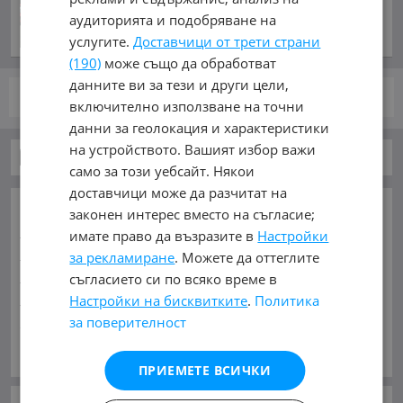
преди 4 часа и 18 минути
аудиторията и подобряване на
услугите.
Доставчици от трети страни
(190)
може също да обработват
данните ви за тези и други цели,
стр.
от 1
включително използване на точни
данни за геолокация и характеристики
на устройството. Вашият избор важи
Автомобили и Джипове
само за този уебсайт. Някои
доставчици може да разчитат на
ОСНОВНИ КАТЕГОРИИ В MOBILE.BG:
законен интерес вместо на съгласие;
Карта на сайта
Автомобили и Джипове
Бусове
имате право да възразите в
Настройки
Камиони
Мотоциклети
Селскостопански
за рекламиране
. Можете да оттеглите
Индустриални
Кари
Каравани
Яхти и Лодки
съгласието си по всяко време в
Ремаркета
Велосипеди
Части
Аксесоари
Настройки на бисквитките
.
Политика
за поверителност
Гуми и джанти
Купува
Услуги
Виж Още
МАРКИ:
AC
(1)
AITO
(2)
Abarth
(33)
Acura
(53)
ПРИЕМЕТЕ ВСИЧКИ
Aixam
(2)
Alfa Romeo
(865)
Alpina
(7)
Asia
(4)