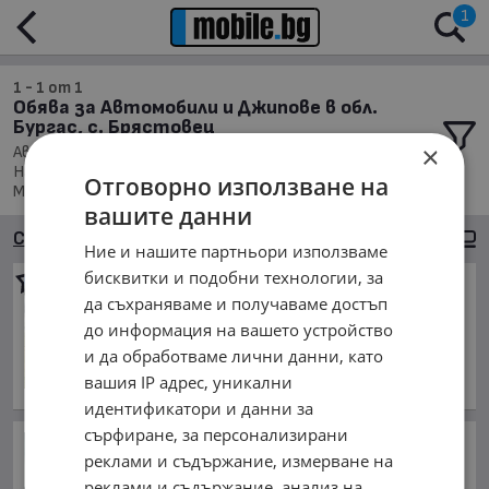
1
1 - 1 от 1
Обява за Автомобили и Джипове в обл.
Бургас, с. Брястовец
×
Автомобили и Джипове, Намира се в обл. Бургас,
Населено място с. Брястовец, Подредени по: Марка/
Отговорно използване на
Модел/Цена
вашите данни
Сортиране
Големи снимки
Ние и нашите партньори използваме
бисквитки и подобни технологии, за
Peugeot 107
да съхраняваме и получаваме достъп
2 000 €
до информация на вашето устройство
3 911.66 лв.
и да обработваме лични данни, като
април 2006 г., Дизелов
вашия IP адрес, уникални
обл. Бургас, с. Брястовец
идентификатори и данни за
сърфиране, за персонализирани
Автомобилен куиз:
реклами и съдържание, измерване на
Познайте от коя генерация
на модела са тези коли
реклами и съдържание, анализ на