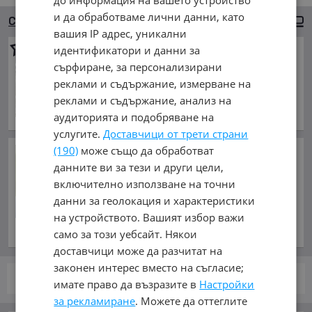
и да обработваме лични данни, като
Сортиране
Големи снимки
вашия IP адрес, уникални
идентификатори и данни за
VW Golf
GTI
сърфиране, за персонализирани
5 100 €
реклами и съдържание, измерване на
9 974.73 лв.
реклами и съдържание, анализ на
февруари 2006 г., Бензинов
аудиторията и подобряване на
обл. Благоевград, с. Жижево
услугите.
Доставчици от трети страни
(190)
може също да обработват
Проф. Александър Оскар
пред ФАКТИ: Мълчанието
данните ви за тези и други цели,
пред подобни прояви на
включително използване на точни
нацизъм не е неутралност
данни за геолокация и характеристики
– то е отстъпление пред
на устройството. Вашият избор важи
омразата
само за този уебсайт. Някои
преди час и 23 минути
доставчици може да разчитат на
законен интерес вместо на съгласие;
стр.
от 1
имате право да възразите в
Настройки
за рекламиране
. Можете да оттеглите