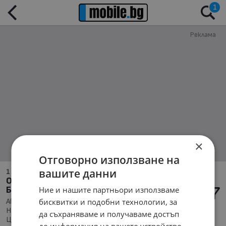
1
Реклама
×
Отговорно използване на
вашите данни
1 - 1 от 1
Обява за Автомобили и Джипове в обл.
Ние и нашите партньори използваме
Благоевград, с. Жижево
бисквитки и подобни технологии, за
Автомобили и Джипове, Намира се в обл. Благоевград,
Населено място с. Жижево, Подредени по: Марка/Модел/
да съхраняваме и получаваме достъп
Цена
до информация на вашето устройство