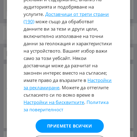
преди 44 минути
аудиторията и подобряване на
услугите.
Доставчици от трети страни
(190)
може също да обработват
данните ви за тези и други цели,
стр.
от 1
включително използване на точни
данни за геолокация и характеристики
на устройството. Вашият избор важи
Автомобили и Джипове
само за този уебсайт. Някои
доставчици може да разчитат на
ОСНОВНИ КАТЕГОРИИ В MOBILE.BG:
законен интерес вместо на съгласие;
Карта на сайта
Автомобили и Джипове
Бусове
имате право да възразите в
Настройки
Камиони
Мотоциклети
Селскостопански
за рекламиране
. Можете да оттеглите
Индустриални
Кари
Каравани
Яхти и Лодки
съгласието си по всяко време в
Ремаркета
Велосипеди
Части
Аксесоари
Настройки на бисквитките
.
Политика
за поверителност
Гуми и джанти
Купува
Услуги
Виж Още
МАРКИ:
AC
(1)
AITO
(2)
Abarth
(33)
Acura
(51)
ПРИЕМЕТЕ ВСИЧКИ
Aixam
(2)
Alfa Romeo
(824)
Alpina
(7)
Asia
(4)