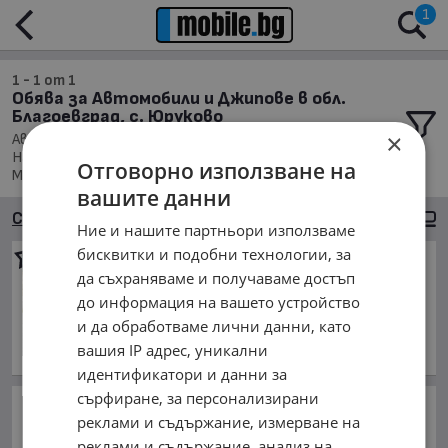
1
1 - 1 от 1
Обява за Автомобили и Джипове в обл.
Благоевград, с. Юруково
×
Автомобили и Джипове, Намира се в обл. Благоевград,
Населено място с. Юруково, Подредени по: Марка/
Отговорно използване на
Модел/Цена
вашите данни
Сортиране
Големи снимки
Ние и нашите партньори използваме
бисквитки и подобни технологии, за
Honda Fr-v
да съхраняваме и получаваме достъп
2 700 €
до информация на вашето устройство
5 280.74 лв.
и да обработваме лични данни, като
април 2007 г., Дизелов
вашия IP адрес, уникални
обл. Благоевград, с. Юруково
идентификатори и данни за
сърфиране, за персонализирани
Доналд Тръмп за ракетите
реклами и съдържание, измерване на
за Patriot: Те са необходими
и на нас
реклами и съдържание, анализ на