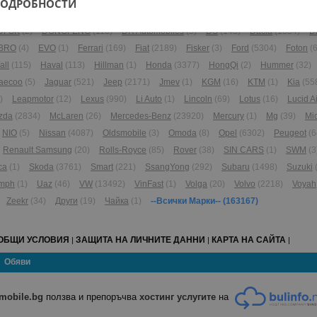
ПОДРОБНОСТИ
)
Bentley
(209)
Bertone
(1)
Buick
(9)
Cadillac
(162)
Carbodies
(1)
Chan
DFSK
(2)
DONGFENG
(115)
DR Automobiles
(5)
DS
(148)
Dacia
(1834)
D
BRO
(4)
EVO
(1)
Ferrari
(169)
Fiat
(2189)
Fisker
(3)
Ford
(5304)
Foton
(6
all
(115)
Haval
(113)
Hillman
(1)
Honda
(3377)
HongQi
(2)
Hummer
(32)
aecoo
(5)
Jaguar
(521)
Jeep
(2171)
Jmev
(1)
KGM
(16)
KTM
(1)
Kia
(55
)
Leapmotor
(12)
Lexus
(990)
Li Auto
(1)
Lincoln
(69)
Lotus
(16)
Lucid Ai
zda
(2834)
McLaren
(26)
Mercedes-Benz
(23920)
Mercury
(1)
Mg
(39)
Mi
NIO
(5)
Nissan
(4087)
Oldsmobile
(3)
Omoda
(8)
Opel
(6302)
Peugeot
(6
Renault Samsung
(20)
Rolls-Royce
(85)
Rover
(38)
SIN CARS
(1)
SWM
(3
ca
(1)
Skoda
(3761)
Smart
(221)
SsangYong
(292)
Subaru
(1498)
Suzuki
umph
(1)
Uaz
(46)
VW
(13492)
VinFast
(1)
Volga
(20)
Volvo
(2218)
Voyah
Zeekr
(34)
Други
(19)
Чайка
(1)
--Всички Марки--
(163167)
ОБЩИ УСЛОВИЯ
ЗАЩИТА НА ЛИЧНИТЕ ДАННИ
КАРТА НА САЙТА
|
|
|
Обяви
mobile.bg
ползва и препоръчва
хостинг услугите
на