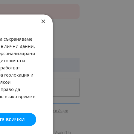
×
да съхраняваме
ме лични данни,
персонализирани
диторията и
работват
за геолокация и
Някои
 право да
по всяко време в
иални
Кари
Каравани
Яхти и Лодки
ТЕ ВСИЧКИ
(39)
Audi
(15922)
Austin
(2)
Avatr
(14)