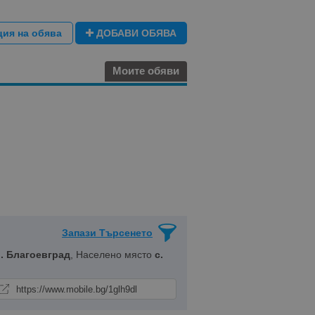
ция на обява
ДОБАВИ ОБЯВА
Моите обяви
Запази Търсенето
. Благоевград
, Населено място
с.