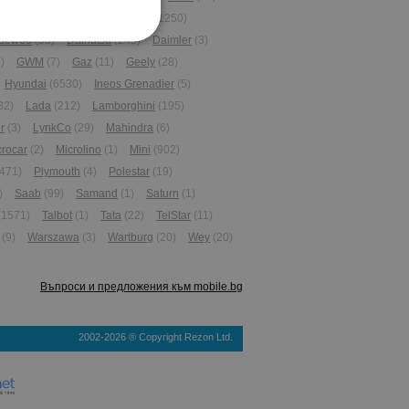
gan
(3)
Chery
(3)
Chevrolet
(1250)
aewoo
(53)
Daihatsu
(243)
Daimler
(3)
)
GWM
(7)
Gaz
(11)
Geely
(28)
Hyundai
(6530)
Ineos Grenadier
(5)
82)
Lada
(212)
Lamborghini
(195)
r
(3)
LynkCo
(29)
Mahindra
(6)
crocar
(2)
Microlino
(1)
Mini
(902)
471)
Plymouth
(4)
Polestar
(19)
)
Saab
(99)
Samand
(1)
Saturn
(1)
(1571)
Talbot
(1)
Tata
(22)
TelStar
(11)
(9)
Warszawa
(3)
Wartburg
(20)
Wey
(20)
Въпроси и предложения към mobile.bg
2002-2026 ® Copyright Rezon Ltd.