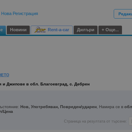
|
Нова Регистрация
Редак
не
Новини
Rent-a-car
Дилъри
+ Още...
НЕТО
 и Джипове в обл. Благоевград, с. Дебрен
Състояние:
Нов, Употребяван, Повреден/ударен
, Намира се в
обл
л/Цена
Страница на резултата от търсене: