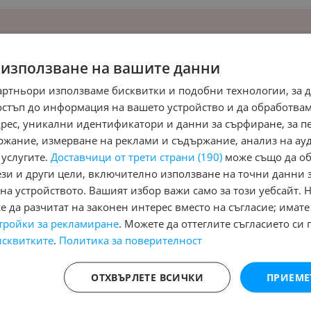
 използване на вашите данни
артньори използваме бисквитки и подобни технологии, за 
остъп до информация на вашето устройство и да обработва
адрес, уникални идентификатори и данни за сърфиране, за 
ржание, измерване на реклами и съдържание, анализ на ау
 услугите.
Доставчици от трети страни (190)
може също да об
ези и други цели, включително използване на точни данни 
на устройството. Вашият избор важи само за този уебсайт. 
жипове
 да разчитат на законен интерес вместо на съгласие; имате
тройки за рекламиране
. Можете да оттеглите съгласието си 
исквитките
.
Политика за поверителност
 и Джипове
Бусове
Камиони
Мотоциклети
Селскостопански
Индустр
Гуми и джанти
Купува
Услуги
ОТХВЪРЛЕТЕ ВСИЧКИ
ПРИЕМЕ
(48)
Aixam
(2)
Alfa Romeo
(781)
Alpina
(7)
Aro
(1)
Asia
(4)
Aston Martin