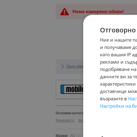
Няма намерени обяви!
Отговорно
Ние и нашите п
и получаваме д
като вашия IP 
реклами и съдъ
Още обяви за Автомобили
подобряване на
данните ви за т
характеристики 
Автомобили и Д
доставчици може
възразите в
Нас
Настройки на б
Основни категории в mobile.bg:
Автомобили
Ремаркета
Велосипеди
Части
Аксесоари
Марки:
AC
(1)
AITO
(2)
Abarth
(32)
Acura