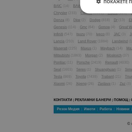
ПОКАЖЕТЕ 
BAIC
(14)
BAW
(3)
BMW
(19886)
BYD
(192
Chrysler
(233)
Citroen
(3601)
Cupra
(120)
Denza
(8)
Dkw
(2)
Dodge
(818)
Dr
(13)
E
Genesis
(114)
Gmc
(64)
Gonow
(4)
Great W
Infiniti
(547)
Isuzu
(70)
Iveco
(8)
JAC
(3)
J
Lancia
(233)
Land Rover
(1884)
Landwind
(1
Maserati
(225)
Maxus
(1)
Maybach
(14)
Ma
Mitsubishi
(1863)
Morgan
(2)
Moskvich
(37)
Pontiac
(11)
Porsche
(2419)
Renault
(4030)
Seat
(1603)
Seres
(1)
Shuanghuan
(1)
Sim
Tesla
(869)
Toyota
(7439)
Trabant
(21)
Tri
Xiaomi
(26)
Xpeng
(26)
Zastava
(1)
Zaz
(3)
КОНТАКТИ
РЕКЛАМНИ БАНЕРИ
ПОМОЩ
|
|
|
Резон Медия
Имоти
Работа
Новини
©