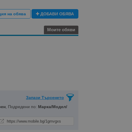
ция на обява
ДОБАВИ ОБЯВА
Моите обяви
Запази Търсенето
рен
, Подредени по:
Марка/Модел/