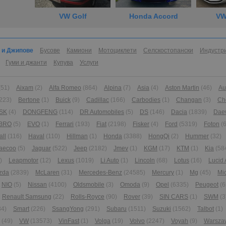
VW Golf
Honda Accord
VW
 и Джипове
Бусове
Камиони
Мотоциклети
Селскостопански
Индустр
Гуми и джанти
Купува
Услуги
(51)
Aixam
(2)
Alfa Romeo
(864)
Alpina
(7)
Asia
(4)
Aston Martin
(46)
Au
223)
Bertone
(1)
Buick
(9)
Cadillac
(166)
Carbodies
(1)
Changan
(3)
Ch
SK
(4)
DONGFENG
(114)
DR Automobiles
(5)
DS
(146)
Dacia
(1839)
Dae
BRO
(5)
EVO
(1)
Ferrari
(193)
Fiat
(2198)
Fisker
(4)
Ford
(5319)
Foton
(6
all
(116)
Haval
(110)
Hillman
(1)
Honda
(3388)
HongQi
(2)
Hummer
(32)
aecoo
(5)
Jaguar
(522)
Jeep
(2182)
Jmev
(1)
KGM
(17)
KTM
(1)
Kia
(58
)
Leapmotor
(12)
Lexus
(1019)
Li Auto
(1)
Lincoln
(68)
Lotus
(16)
Lucid 
zda
(2839)
McLaren
(31)
Mercedes-Benz
(24585)
Mercury
(1)
Mg
(45)
Mi
NIO
(5)
Nissan
(4100)
Oldsmobile
(3)
Omoda
(9)
Opel
(6335)
Peugeot
(6
Renault Samsung
(22)
Rolls-Royce
(90)
Rover
(39)
SIN CARS
(1)
SWM
(3
84)
Smart
(226)
SsangYong
(291)
Subaru
(1511)
Suzuki
(1562)
Talbot
(1)
(49)
VW
(13573)
VinFast
(1)
Volga
(19)
Volvo
(2247)
Voyah
(9)
Warsza