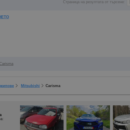
Страница на резултата от търсене:
НЕТО
Carisma
Джипове
Mitsubishi
Carisma
a
за: