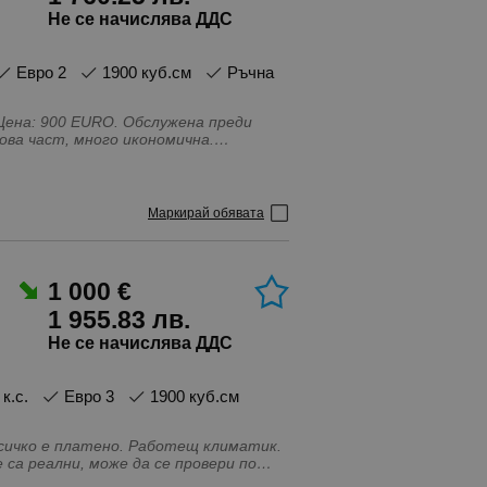
Не се начислява ДДС
Евро 2
1900 куб.см
Ръчна
), Цена: 900 EURO. Обслужена преди
ова част, много икономична.
хвърляне!
Маркирай обявата
1 000 €
1 955.83 лв.
Не се начислява ДДС
 к.с.
Евро 3
1900 куб.см
всичко е платено. Работещ климатик.
е за вас. Ако търсите автомобил,