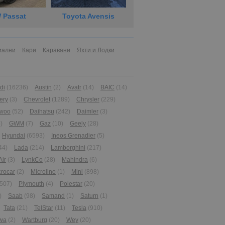
 Passat
Toyota Avensis
иални
Кари
Каравани
Яхти и Лодки
di
(16236)
Austin
(2)
Avatr
(14)
BAIC
(14)
ery
(3)
Chevrolet
(1289)
Chrysler
(229)
woo
(52)
Daihatsu
(242)
Daimler
(3)
)
GWM
(7)
Gaz
(10)
Geely
(28)
Hyundai
(6593)
Ineos Grenadier
(5)
44)
Lada
(214)
Lamborghini
(217)
Air
(3)
LynkCo
(28)
Mahindra
(6)
crocar
(2)
Microlino
(1)
Mini
(898)
507)
Plymouth
(4)
Polestar
(20)
)
Saab
(98)
Samand
(1)
Saturn
(1)
Tata
(21)
TelStar
(11)
Tesla
(910)
wa
(2)
Wartburg
(20)
Wey
(20)