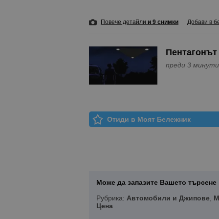
Повече детайли
и 9 снимки
Добави в б
Пентагонът 
преди 3 минути
Отиди в Моят Бележник
Може да запазите Вашето търсене 
Рубрика:
Автомобили и Джипове
,
M
Цена