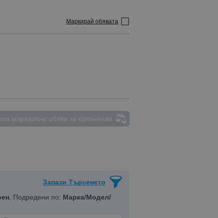
Маркирай обявата
ма маркирани обяви за сравнение
Запази Търсенето
рен
, Подредени по:
Марка/Модел/