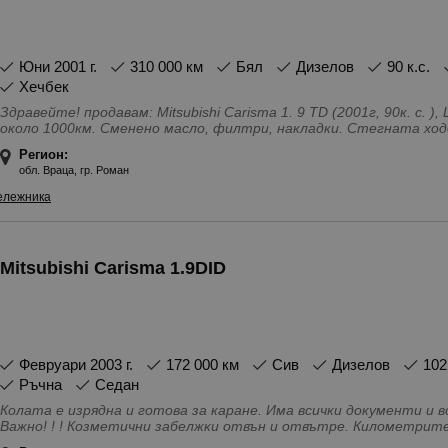
юни 2001 г.
310 000 км
Бял
Дизелов
90 к.с.
Хечбек
Здравейте! продавам: Mitsubishi Carisma 1. 9 TD (2001г, 90к. с. 
около 1000км. Сменено масло, филтри, накладки. Стегната ход
РАБОТЕЩ КЛИМАТИК. Документално изрядна. Задължително пре
Регион:
обл. Враца, гр. Роман
ележника
Mitsubishi Carisma 1.9DID
февруари 2003 г.
172 000 км
Сив
Дизелов
102
Ръчна
Седан
Колата е изрядна и готова за каране. Има всички документи и 
Важно! ! ! Козметични забелжки отвън и отвътре. Километрите са реални, може да се провери по
VIN. Ако търсите автомобил с безупречен външен вид, тази не 