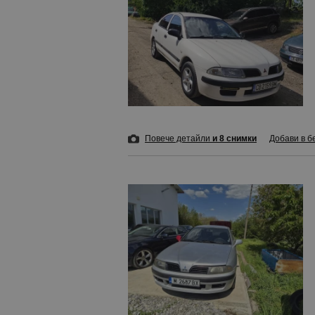
Повече детайли
и 8 снимки
Добави в б