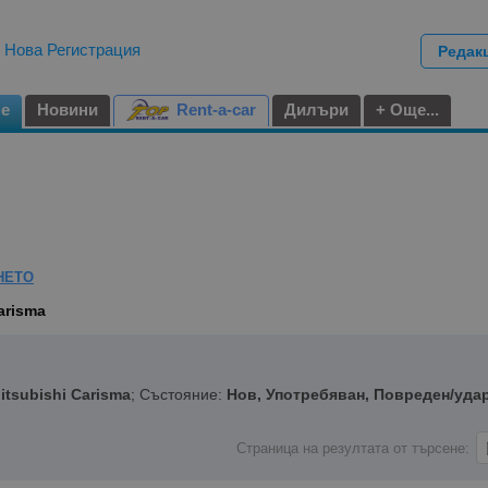
|
Нова Регистрация
Редак
не
Новини
Rent-a-car
Дилъри
+ Още...
НЕТО
arisma
itsubishi Carisma
; Състояние:
Нов, Употребяван, Повреден/уда
Страница на резултата от търсене: