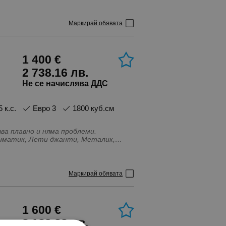
о тогава си заслужава да бъде видян.
ки, платена 1ва вноска до 22. 08. 2026
зглавници - Задни, Въздушни
Маркирай обявата
но обслужен, С регистрация,
1 400 €
2 738.16 лв.
Не се начислява ДДС
5 к.с.
Евро 3
1800 куб.см
 кутия превключва плавно и няма проблеми.
Климатик, Лети джанти, Металик,
Маркирай обявата
1 600 €
3 129.33 лв.