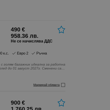
490 €
958.36 лв.
Не се начислява ДДС
90 к.с.
Евро 2
Ръчна
 с голям багажник идеална за работна
не. Без бартери.
на, Теглич, Централно заключване,
Маркирай обявата
900 €
1 760.25 лв.