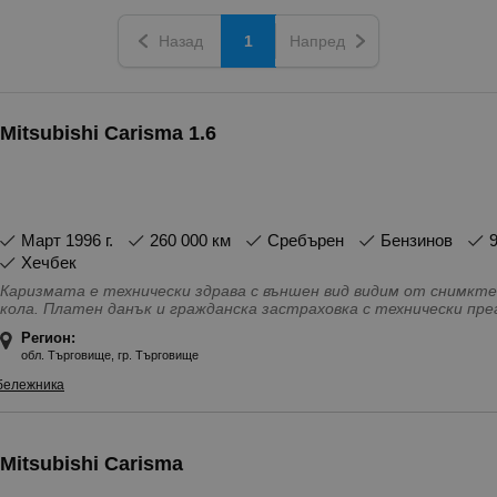
Назад
1
Напред
Mitsubishi Carisma 1.6
март 1996 г.
260 000 км
Сребърен
Бензинов
Хечбек
Каризмата е технически здрава с външен вид видим от снимкте
кола. Платен данък и гражданска застраховка с технически преглед до 01 август 2027г. Сменени са
двете гърнета и има нов акумулатор. Задължително прехвърля
Регион:
Особености - 4(5) Врати, Ел. Стъкла, Серво усилвател на вола
обл. Търговище, гр. Търговище
Шибедах
бележника
Mitsubishi Carisma