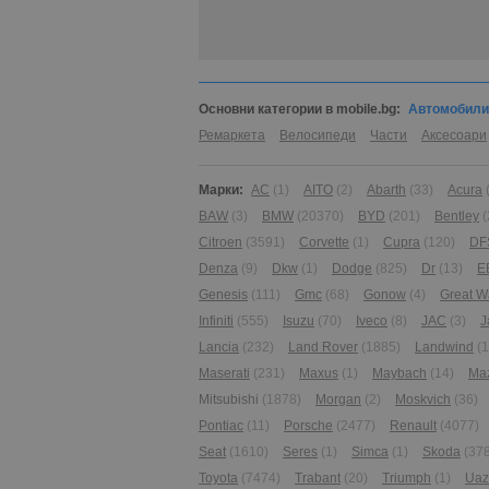
Основни категории в mobile.bg:
Автомобили
Ремаркета
Велосипеди
Части
Аксесоари
Марки:
AC
(1)
AITO
(2)
Abarth
(33)
Acura
BAW
(3)
BMW
(20370)
BYD
(201)
Bentley
(
Citroen
(3591)
Corvette
(1)
Cupra
(120)
DF
Denza
(9)
Dkw
(1)
Dodge
(825)
Dr
(13)
E
Genesis
(111)
Gmc
(68)
Gonow
(4)
Great W
Infiniti
(555)
Isuzu
(70)
Iveco
(8)
JAC
(3)
J
Lancia
(232)
Land Rover
(1885)
Landwind
(1
Maserati
(231)
Maxus
(1)
Maybach
(14)
Ma
Mitsubishi
(1878)
Morgan
(2)
Moskvich
(36)
Pontiac
(11)
Porsche
(2477)
Renault
(4077)
Seat
(1610)
Seres
(1)
Simca
(1)
Skoda
(37
Toyota
(7474)
Trabant
(20)
Triumph
(1)
Uaz