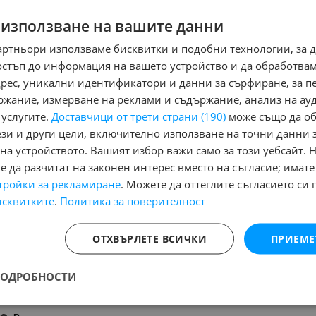
 използване на вашите данни
август 2000 г.
197 000 км
Черен
Бензинов
12
артньори използваме бисквитки и подобни технологии, за 
Ръчна
Хечбек
остъп до информация на вашето устройство и да обработва
Обслужен, нови летни и зимни гуми, нов акумулатор, изключител
адрес, уникални идентификатори и данни за сърфиране, за 
ръжди, защитен под
ржание, измерване на реклами и съдържание, анализ на ау
Особености - 4(5) Врати, USB, audio\video, IN\AUX изводи, Ан
Регион:
възглавници - Предни, Въздушни възглавници - Странични, Ел. О
 услугите.
Доставчици от трети страни (190)
може също да об
обл. Варна, гр. Варна
Напълно обслужен, Подгряване на предното стъкло, Регулиране
ези и други цели, включително използване на точни данни 
книжка, Халогенни фарове, Централно заключване
ележника
на устройството. Вашият избор важи само за този уебсайт. 
 да разчитат на законен интерес вместо на съгласие; имате
тройки за рекламиране
. Можете да оттеглите съгласието си 
Mitsubishi Carisma
исквитките
.
Политика за поверителност
ОТХВЪРЛЕТЕ ВСИЧКИ
ПРИЕМЕ
декември 2004 г.
160 000 км
Сив
Дизелов
104
Седан
ПОДРОБНОСТИ
Фейслифт
Особености - 4(5) Врати, Антиблокираща система, Въздушни въ
възглавници - Предни, Ел. Стъкла, Климатик, Кожен салон, Ле