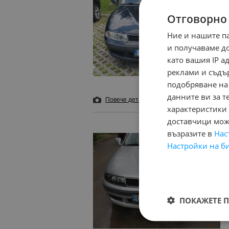
Отговорно
Ние и нашите п
и получаваме д
като вашия IP 
реклами и съдъ
подобряване на
данните ви за т
Повече детайли
и 9 снимки
Добави в б
характеристики 
доставчици може
възразите в
Нас
Настройки на б
ПОКАЖЕТЕ 