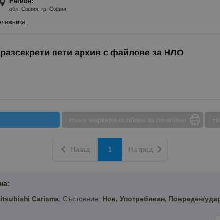
Регион:
обслужен, С регистрация
обл. София, гр. София
ележника
разсекрети пети архив с файлове за НЛО
Няма маркирани обяви за печатане
Ня
Назад
1
Напред
на:
itsubishi Carisma
; Състояние:
Нов, Употребяван, Повреден/уда