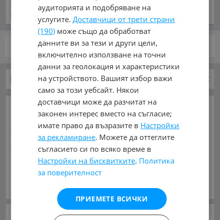
преди 57 минути
аудиторията и подобряване на
услугите.
Доставчици от трети страни
(190)
може също да обработват
данните ви за тези и други цели,
стр.
от 1
включително използване на точни
данни за геолокация и характеристики
на устройството. Вашият избор важи
Автомобили и Джипове
JAC
T8 PRO
само за този уебсайт. Някои
доставчици може да разчитат на
ОСНОВНИ КАТЕГОРИИ В MOBILE.BG:
законен интерес вместо на съгласие;
Карта на сайта
Автомобили и Джипове
Бусове
имате право да възразите в
Настройки
Камиони
Мотоциклети
Селскостопански
за рекламиране
. Можете да оттеглите
Индустриални
Кари
Каравани
Яхти и Лодки
съгласието си по всяко време в
Ремаркета
Велосипеди
Части
Аксесоари
Настройки на бисквитките
.
Политика
Гуми и джанти
Купува
Услуги
за поверителност
Виж Още
МАРКИ:
AC
(1)
AITO
(2)
Abarth
(33)
Acura
(53)
ПРИЕМЕТЕ ВСИЧКИ
Aixam
(2)
Alfa Romeo
(863)
Alpina
(7)
Asia
(4)
Aston Martin
(47)
Audi
(16334)
Austin
(2)
Avatr
(14)