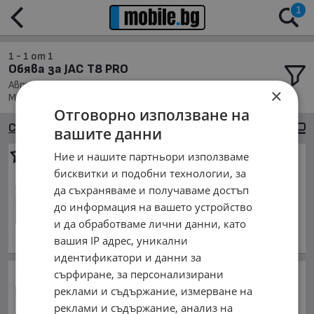
1
1 - 1 от 1
Обява за JAC T8 PRO
Автомобили и Джипове, JAC T8 PRO; Подредени по:
×
Марка/Модел/Цена
Отговорно използване на
Сортиране
Големи снимки
вашите данни
Ние и нашите партньори използваме
JAC T8 PRO
2.4 Mitsubishi
бисквитки и подобни технологии, за
27 098.47 €
да съхраняваме и получаваме достъп
53 000 лв.
до информация на вашето устройство
Цената е без ДДС
и да обработваме лични данни, като
януари 2025 г., Бензинов
вашия IP адрес, уникални
обл. София, гр. София
идентификатори и данни за
сърфиране, за персонализирани
При Башар Асад! Шефът на
сирийското разузнаване е
реклами и съдържание, измерване на
избягал в Москва
реклами и съдържание, анализ на