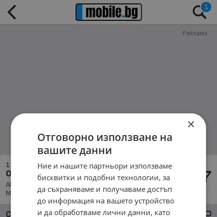
1
Реклама
×
Отговорно използване на
вашите данни
1 - 1 от 1
Ние и нашите партньори използваме
Обява за Hyundai Xg
бисквитки и подобни технологии, за
Автомобили и Джипове, Hyundai Xg; Подредени по:
да съхраняваме и получаваме достъп
Марка/Модел/Цена
до информация на вашето устройство
и да обработваме лични данни, като
Сортиране
Големи снимки