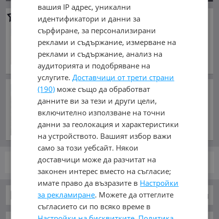
вашия IP адрес, уникални
Hyundai Xg
Газ
идентификатори и данни за
сърфиране, за персонализирани
4 800 €
реклами и съдържание, измерване на
9 387.98 лв.
реклами и съдържание, анализ на
юли 2003 г., Бензинов
аудиторията и подобряване на
обл. Плевен, гр. Плевен
услугите.
Доставчици от трети страни
Мишената е Киев! Руската
(190)
може също да обработват
армия провежда мащабна
данните ви за тези и други цели,
кампания на удари срещу
включително използване на точни
украинската столица
данни за геолокация и характеристики
преди час и 48 минути
на устройството. Вашият избор важи
само за този уебсайт. Някои
доставчици може да разчитат на
стр.
от 1
законен интерес вместо на съгласие;
имате право да възразите в
Настройки
за рекламиране
. Можете да оттеглите
Автомобили и Джипове
Hyundai
Xg
съгласието си по всяко време в
Настройки на бисквитките
.
Политика