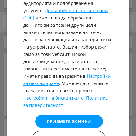
преди час и 49 минути
аудиторията и подобряване на
услугите.
Доставчици от трети страни
(190)
може също да обработват
стр.
от 1
данните ви за тези и други цели,
включително използване на точни
данни за геолокация и характеристики
Автомобили и Джипове
Honda
Shutt
на устройството. Вашият избор важи
само за този уебсайт. Някои
ОСНОВНИ КАТЕГОРИИ В MOBILE.BG:
доставчици може да разчитат на
Карта на сайта
Автомобили и Джипове
Бусове
законен интерес вместо на съгласие;
Камиони
Мотоциклети
Селскостопански
имате право да възразите в
Настройки
Индустриални
Кари
Каравани
Яхти и Лодки
за рекламиране
. Можете да оттеглите
Ремаркета
Велосипеди
Части
Аксесоари
съгласието си по всяко време в
Настройки на бисквитките
.
Политика
Гуми и джанти
Купува
Услуги
за поверителност
Виж Още
МАРКИ:
AC
(1)
AITO
(2)
Abarth
(32)
Acura
(51)
ПРИЕМЕТЕ ВСИЧКИ
Aixam
(2)
Alfa Romeo
(795)
Alpina
(7)
Asia
(4)
Aston Martin
(47)
Audi
(16224)
Austin
(2)
Avatr
(14)
СЛЕДВАЙТЕ НИ В: