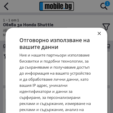
1
1 - 1 от 1
Обява за Honda Shuttle
Автомобили и Джипове, Honda Shuttle; Подредени по:
×
Марка/Модел/Цена
Отговорно използване на
вашите данни
Сортиране
Големи снимки
Ние и нашите партньори използваме
Honda Shuttle
бисквитки и подобни технологии, за
3 000 €
да съхраняваме и получаваме достъп
5 867.49 лв.
до информация на вашето устройство
май 1990 г., Бензинов
и да обработваме лични данни, като
обл. Стара Загора, с. Хрищени
вашия IP адрес, уникални
идентификатори и данни за
Сапьори премахнаха
сърфиране, за персонализирани
съветски експлозиви от
Дунав в центъра на
реклами и съдържание, измерване на
Будапеща
реклами и съдържание, анализ на