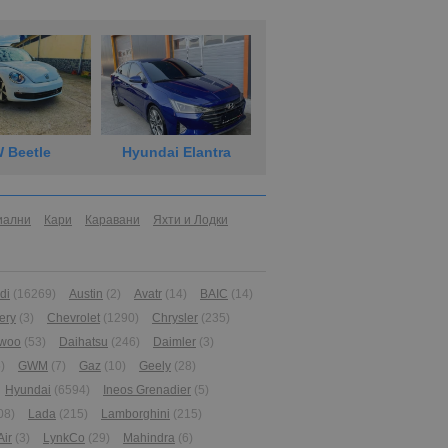
 Beetle
Hyundai Elantra
иални
Кари
Каравани
Яхти и Лодки
di
(16269)
Austin
(2)
Avatr
(14)
BAIC
(14)
ery
(3)
Chevrolet
(1290)
Chrysler
(235)
woo
(53)
Daihatsu
(246)
Daimler
(3)
)
GWM
(7)
Gaz
(10)
Geely
(28)
Hyundai
(6594)
Ineos Grenadier
(5)
08)
Lada
(215)
Lamborghini
(215)
Air
(3)
LynkCo
(29)
Mahindra
(6)