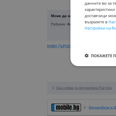
данните ви за т
характеристики 
доставчици може
Може да запазите Вашето търсене 
възразите в
Нас
Рубрика:
Автомобили и Джипове
,
F
Настройки на б
НОВО ТЪРСЕНЕ
|
КОРЕКЦИЯ НА ТЪРСЕ
ПОКАЖЕТЕ 
Още обяви за Автомобили Fiat Uno
Автомобили и 