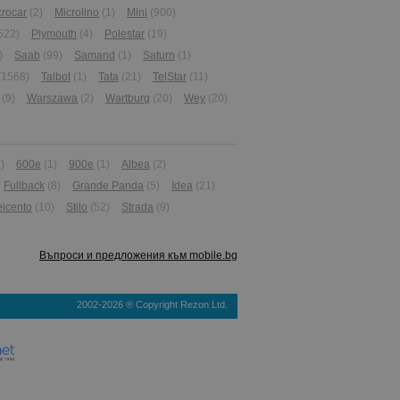
crocar
(2)
Microlino
(1)
Mini
(900)
522)
Plymouth
(4)
Polestar
(19)
)
Saab
(99)
Samand
(1)
Saturn
(1)
(1568)
Talbot
(1)
Tata
(21)
TelStar
(11)
(9)
Warszawa
(2)
Wartburg
(20)
Wey
(20)
)
600e
(1)
900e
(1)
Albea
(2)
Fullback
(8)
Grande Panda
(5)
Idea
(21)
icento
(10)
Stilo
(52)
Strada
(9)
Въпроси и предложения към mobile.bg
2002-2026 ® Copyright Rezon Ltd.