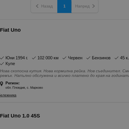
Назад
1
Напред
Fiat Uno
юни 1994 г.
102 000 км
Червен
Бензинов
45 к
Купе
Нова скопосна кутия. Нова кормилна рейка. Нов съединител. См
ремък. Напълно обслужена и всичко платено до края на годинат
Особености - Ел. Огледала, Лети джанти, С регистрация
Регион:
обл. Пловдив, с. Марково
бележника
Fiat Uno 1.0 45S