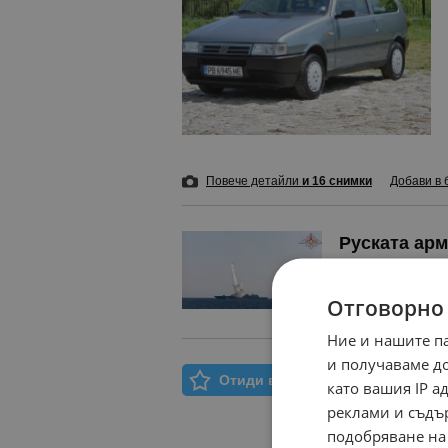
Повече детайли
и 16 снимки
Добави в 
Руската ар
преди 20 мину
Отговорно
Ние и нашите п
и получаваме д
Отиди в Моят Бележник
като вашия IP 
реклами и съдъ
подобряване на