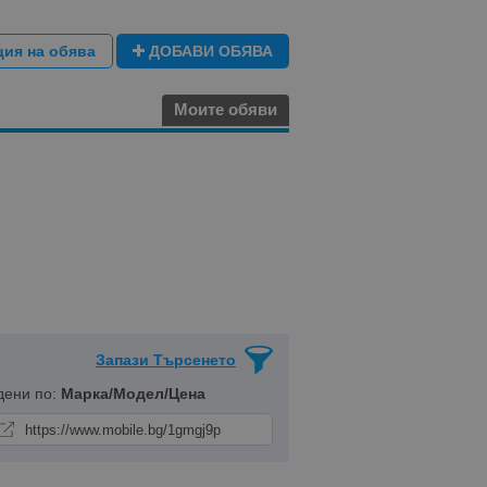
ция на обява
ДОБАВИ ОБЯВА
Моите обяви
Запази Търсенето
дени по:
Марка/Модел/Цена