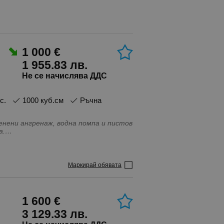
1 000 €
1 955.83 лв.
Не се начислява ДДС
.с.
1000 куб.см
Ръчна
енени ангренаж, водна помпа и пистов
а.
Маркирай обявата
1 600 €
3 129.33 лв.