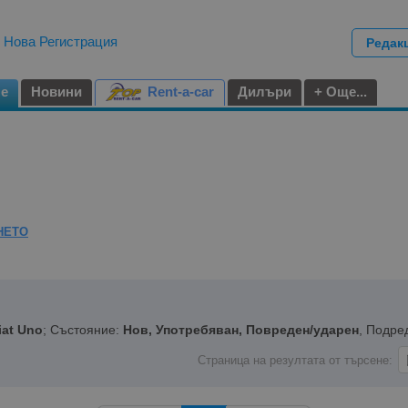
|
Нова Регистрация
Редак
не
Новини
Rent-a-car
Дилъри
+ Още...
НЕТО
iat Uno
; Състояние:
Нов, Употребяван, Повреден/ударен
, Подре
Страница на резултата от търсене: