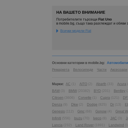
НА ВАШЕТО ВНИМАНИЕ
Потребителите търсещи
Fiat Uno
в mobile.bg, също така разглеждат и обяви 
Всички модели Fiat
Основни категории в mobile.bg:
Автомобили
Ремаркета
Велосипеди
Части
Аксесоари
Марки:
AC
(1)
AITO
(2)
Abarth
(33)
Acura
BAW
(3)
BMW
(20382)
BYD
(201)
Bentley
(
Citroen
(3606)
Corvette
(1)
Cupra
(121)
DF
Denza
(9)
Dkw
(2)
Dodge
(825)
Dr
(13)
E
Genesis
(112)
Gmc
(68)
Gonow
(4)
Great W
Infiniti
(556)
Isuzu
(70)
Iveco
(8)
JAC
(3)
J
Lancia
(232)
Land Rover
(1891)
Landwind
(1