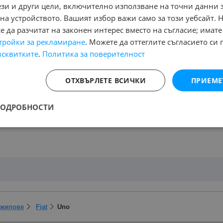
автентичността. Реалните километри са документирани (виж 
ези и други цели, включително използване на точни данни 
проверка по VIN номер. За повече информация и оглед свърж
Особености - 2(3) Врати, USB, audio\video, IN\AUX изводи, Мета
на устройството. Вашият избор важи само за този уебсайт. 
Теглич
 да разчитат на законен интерес вместо на съгласие; имате
на:
тройки за рекламиране
. Можете да оттеглите съгласието си 
iat Uno
; Състояние:
Нов, Употребяван, Повреден/ударен
, Подре
исквитките
.
Политика за поверителност
Страница на резултата от търсене:
ОТХВЪРЛЕТЕ ВСИЧКИ
ПРИЕМЕ
НЕТО
ПОДРОБНОСТИ
Джипове
Fiat
Uno