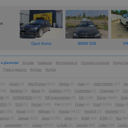
за:
Opel Astra
BMW 528
VW
 и Джипове
Бусове
Камиони
Мотоциклети
Селскостопански
Индустр
Гуми и джанти
Купува
Услуги
(51)
Aixam
(2)
Alfa Romeo
(823)
Alpina
(7)
Asia
(4)
Aston Martin
(47)
Au
218)
Bertone
(1)
Buick
(9)
Cadillac
(165)
Carbodies
(1)
Changan
(3)
Ch
SK
(4)
DONGFENG
(113)
DR Automobiles
(5)
DS
(148)
Dacia
(1845)
Dae
BRO
(5)
EVO
(1)
Ferrari
(194)
Fiat
(2197)
Fisker
(4)
Ford
(5334)
Foton
(6
all
(116)
Haval
(110)
Hillman
(1)
Honda
(3412)
HongQi
(2)
Hummer
(31)
aecoo
(5)
Jaguar
(523)
Jeep
(2185)
Jmev
(1)
KGM
(16)
KTM
(1)
Kia
(58
)
Leapmotor
(12)
Lexus
(1016)
Li Auto
(1)
Lincoln
(68)
Lotus
(16)
Lucid 