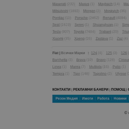
Maserati
(232)
Maxus
(1)
Maybach
(14)
Ma
Mitsubishi
(1892)
Morgan
(2)
Moskvich
(36)
Pontiac
(11)
Porsche
(2462)
Renault
(4094)
Seat
(1623)
Seres
(1)
Shuanghuan
(1)
Sim
Tesla
(907)
Toyota
(7484)
Trabant
(20)
Tri
Xiaomi
(35)
Xpeng
(26)
Zastava
(1)
Zaz
(4)
Fiat
|
Всички Марки
:
124
(4)
125
(3)
126
Barchetta
(3)
Brava
(10)
Bravo
(128)
Cinqu
Linea
(1)
Marea
(7)
Multipla
(15)
Palio
(1)
Tempra
(1)
Tipo
(148)
Topolino
(2)
Ulysse
(
КОНТАКТИ
РЕКЛАМНИ БАНЕРИ
ПОМОЩ
|
|
|
Резон Медия
Имоти
Работа
Новини
©