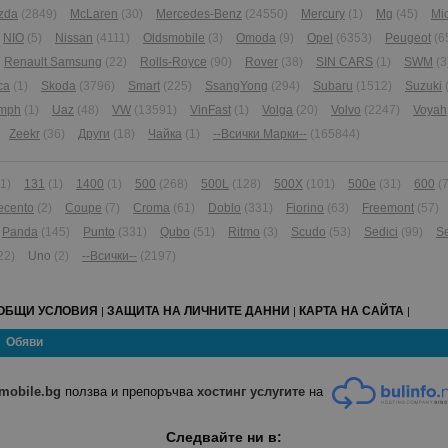
zda
(2849)
McLaren
(30)
Mercedes-Benz
(24550)
Mercury
(1)
Mg
(45)
Mi
NIO
(5)
Nissan
(4111)
Oldsmobile
(3)
Omoda
(9)
Opel
(6353)
Peugeot
(6
Renault Samsung
(22)
Rolls-Royce
(90)
Rover
(38)
SIN CARS
(1)
SWM
(3
ca
(1)
Skoda
(3796)
Smart
(225)
SsangYong
(294)
Subaru
(1512)
Suzuki
umph
(1)
Uaz
(48)
VW
(13591)
VinFast
(1)
Volga
(20)
Volvo
(2247)
Voyah
Zeekr
(36)
Други
(18)
Чайка
(1)
--Всички Марки--
(165844)
(1)
131
(1)
1400
(1)
500
(268)
500L
(128)
500X
(101)
500e
(31)
600
(7
ecento
(2)
Coupe
(7)
Croma
(61)
Doblo
(331)
Fiorino
(63)
Freemont
(57)
Panda
(145)
Punto
(331)
Qubo
(51)
Ritmo
(3)
Scudo
(53)
Sedici
(99)
Se
22)
Uno
(2)
--Всички--
(2197)
ОБЩИ УСЛОВИЯ
ЗАЩИТА НА ЛИЧНИТЕ ДАННИ
КАРТА НА САЙТА
|
|
|
Обяви
mobile.bg
ползва и препоръчва
хостинг услугите
на
Следвайте ни в: