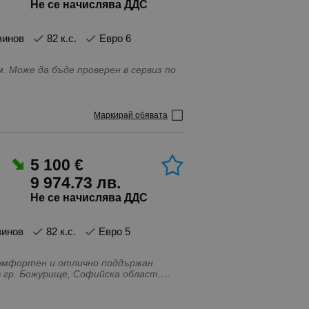
Не се начислява ДДС
нзинов
82 к.с.
Евро 6
 Може да бъде проверен в сервиз по
тер, Въздушни възглавници - Задни,
ци - Странични, Ел. Стъкла, Ел.
билизиране, Климатик, Контрол на
Маркирай обявата
не на волана, С регистрация, Сензор
FIX, Система за защита от
5 100 €
9 974.73 лв.
Не се начислява ДДС
зинов
82 к.с.
Евро 5
 гр. Божурище, Софийска област.
, винетка, данък и технически
 обслужвана редовно с нормални следи