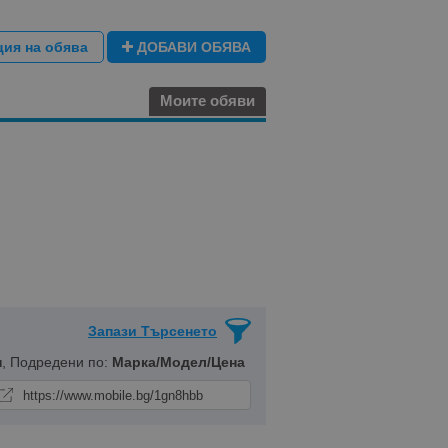
ция на обява
ДОБАВИ ОБЯВА
Моите обяви
Запази Търсенето
н
, Подредени по:
Марка/Модел/Цена