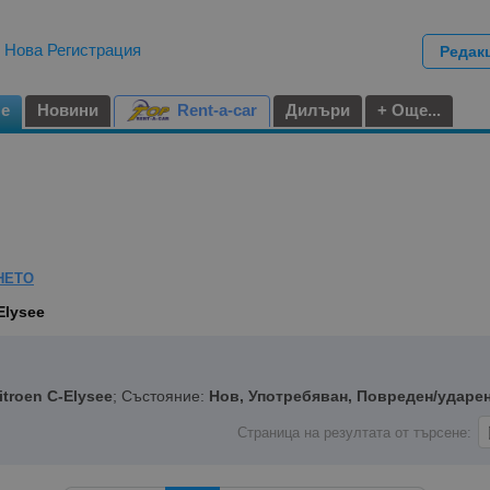
|
Нова Регистрация
Редак
не
Новини
Rent-a-car
Дилъри
+ Още...
НЕТО
Elysee
itroen C-Elysee
; Състояние:
Нов, Употребяван, Повреден/ударе
Страница на резултата от търсене: