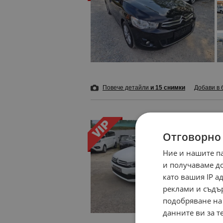
Повече детайли
и 15 снимки
Добави в 
Отговорно
Ние и нашите п
и получаваме д
като вашия IP 
реклами и съдъ
подобряване на
данните ви за т