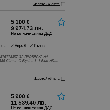
вена в специализиран сервиз и с
Маркирай обявата
pple CarPlay \ Android Auto, Bluetooth
дкомпютър, Въздушни възглавници -
5 100 €
 Каско, Климатик, Контрол на
н, С регистрация, Система за
9 974.73 лв.
Не се начислява ДДС
0 к.с.
Евро 6
Ръчна
0876778357 ЗА ПРОВЕРКА НА
орма
я срок. Основни данни
Маркирай обявата
ции от техническата проверка
ани са
5 900 €
0876778357 ПРОДАВАМЕ И АВТОЧАСТИ ЗА ВСИЧКИ МАРКИ АВТОМОБИЛИ. Avtomol. com
11 539.40 лв.
Не се начислява ДДС