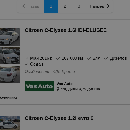
Назад
1
2
3
Напред
Citroen C-Elysee 1.6HDI-ELUSEE
май 2016 г.
167 000 км
Бял
Дизелов
Седан
Особености - 4(5) Врати
Vas Auto
общ. Дупница, гр. Дупница
бележника
Citroen C-Elysee 1.2i evro 6