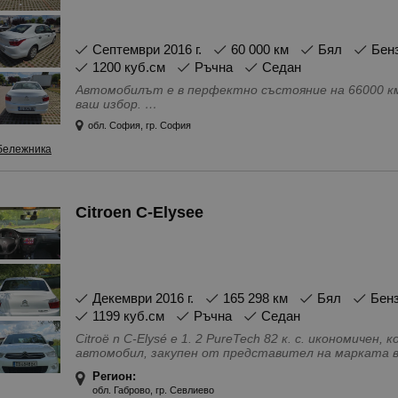
септември 2016 г.
60 000 км
Бял
Бе
1200 куб.см
Ръчна
Седан
Автомобилът е в перфектно състояние на 66000 км.
ваш избор.
Особености - Аларма, Антиблокираща система, Бар
обл. София, гр. София
Въздушни възглавници - Предни, Въздушни възглавни
усилвател на волана, Електронна програма за ста
бележника
налягането на гумите, Напълно обслужен, Регулира
за дъжд, Серво усилвател на волана, Система ISO
пробуксуване, Централно заключване
Citroen C-Elysee
декември 2016 г.
165 298 км
Бял
Бен
1199 куб.см
Ръчна
Седан
Citroë n C-Elysé e 1. 2 PureTech 82 к. с. икономичен, комфортен и отлично поддържан
автомобил, закупен от представител на марката в
Колата е с платени каско, гражданска отговорност
Регион:
преглед. Грижовно поддържана и паркирана в гараж,
обл. Габрово, гр. Севлиево
от употреба за годините си. Оборудвана е с допълнително монтирана мултимедия