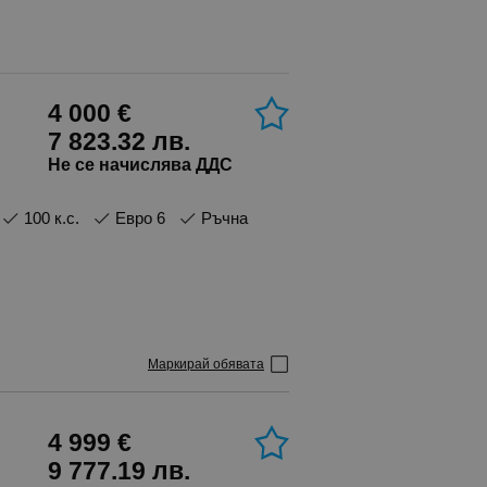
4 000 €
7 823.32 лв.
Не се начислява ДДС
100 к.с.
Евро 6
Ръчна
Маркирай обявата
4 999 €
9 777.19 лв.