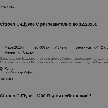
бележника
Citroen C-Elysee С разрешително до 12.2026г.
март 2015 г.
420 000 км
Жълт
Бензинов
72 к.
Ръчна
Седан
Закупена от България, аз съм 2ри собственик! Реални километри! Нов ангренаж! Нови амортисьори!
Нов съединител! Обслужена! Не пипа масло и антифриз! Газ, вписана в талона! Външни забележки
съобразни с продажбата цена! Всичко по колата работи без
Регион:
Особености - 4(5) Врати, GPS система за проследяване, TAXI, US
обл. София, гр. София
Антиблокираща система, Бордкомпютър, Велурен салон, Въздуш
възглавници - Предни, Въздушни възглавници - Странични, Газов
бележника
Огледала, Ел. Стъкла, Ел. усилвател на волана, Каско, Климат
Лизинг, Навигация, Напълно обслужен, Регулиране на волана, С 
Система ISOFIX, Система за защита от пробуксуване, Систем
(автопилот), Халогенни фарове, Хладилна жабка, Централно з
Citroen C-Elysee 1200 Първи собственик!!!