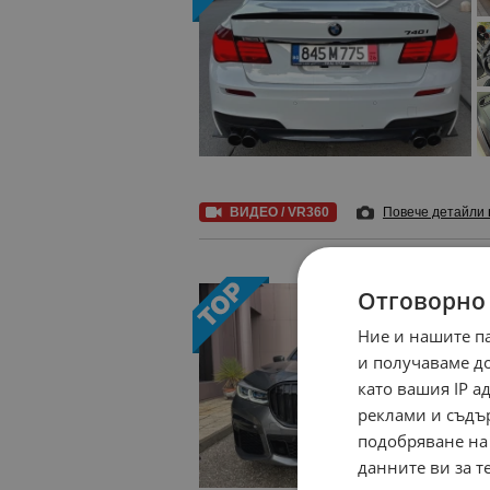
ВИДЕО / VR360
Повече детайли
Отговорно
Ние и нашите п
и получаваме д
като вашия IP 
реклами и съдъ
подобряване на
данните ви за т