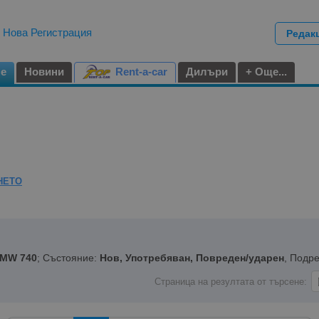
|
Нова Регистрация
Редак
не
Новини
Rent-a-car
Дилъри
+ Още...
НЕТО
MW 740
; Състояние:
Нов, Употребяван, Повреден/ударен
, Подр
Страница на резултата от търсене: