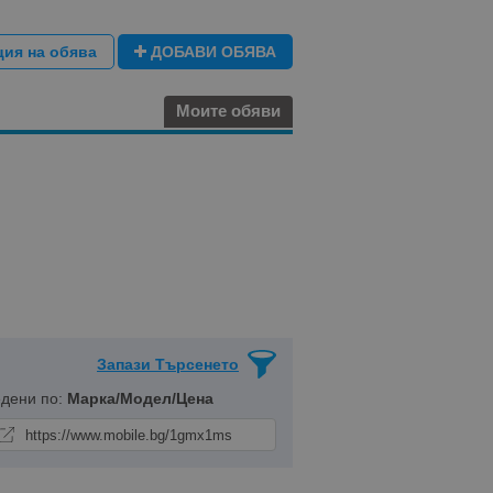
ция на обява
ДОБАВИ ОБЯВА
Моите обяви
Запази Търсенето
едени по:
Марка/Модел/Цена