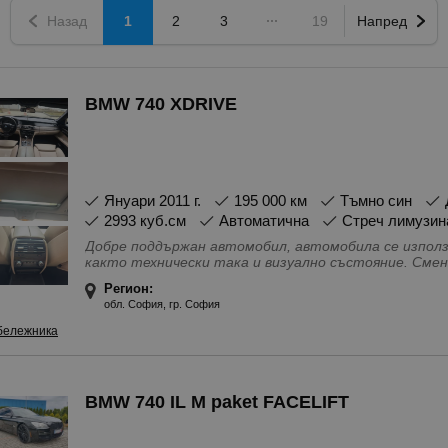
Назад
1
2
3
19
Напред
BMW 740 XDRIVE
януари 2011 г.
195 000 км
Tъмно син
2993 куб.см
Автоматична
Стреч лимузин
Добре поддържан автомобил, автомобила се използв
както технически така и визуално състояние. Смен
никакви забележки по двигателя и купето. Платено 
Регион:
безкомпромисно поддържан и може да се провери в ж
обл. София, гр. София
въпроси позвънете спокойно на дадения телефон.
Особености - 4(5) Врати, 4x4, Bluetooth \ handsfree
бележника
проследяване, USB, audio\video, IN\AUX изводи, Ад
въздушно окачване, Аларма, Антиблокираща система
Бордкомпютър, Въздушни възглавници - Задни, Възд
за светлина, Ел. Огледала, Ел. Стъкла, Ел. регулир
BMW 740 IL M paket FACELIFT
Климатроник, Кожен салон, Контрол на налягането
джанти, Металик, Мултифункционален волан, Навиг
Система за динамична устойчивост, Система за з