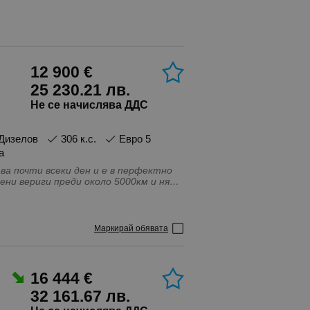
12 900 €
25 230.21 лв.
Не се начислява ДДС
Дизелов
306 к.с.
Евро 5
а
а почти всеки ден и е в перфектно
ени вериги преди около 5000км и няма
каско за 1г. Автомобила е
елан от вас сервиз. За повече
 система, GPS система за
Маркирай обявата
аптивни предни светлини, Адаптивно
, Безключово палене ,
ушни възглавници - Предни, Датчик
ане на седалките, Каско,
16 444 €
 на гумите, Ксенонови фарове, Лети
ация, Парктроник, Система ISOFIX,
32 161.67 лв.
ащита от пробуксуване, Система за