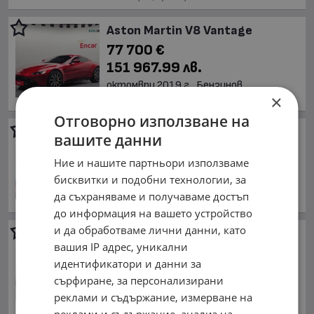
Aston Martin V8 Vantage
77 700 €
151 967.99 лв.
октомври 2019 г., Бензинов
×
Намира се в Южна Корея
Отговорно използване на
Aston Martin V8 Vantage
вашите данни
78 900 €
Ние и нашите партньори използваме
154 314.99 лв.
бисквитки и подобни технологии, за
октомври 2019 г., Бензинов
да съхраняваме и получаваме достъп
Намира се в Южна Корея
до информация на вашето устройство
и да обработваме лични данни, като
Aston Martin V8 Vantage
F1
вашия IP адрес, уникални
EDITION
идентификатори и данни за
95 900 €
сърфиране, за персонализирани
187 564.10 лв.
реклами и съдържание, измерване на
ноември 2022 г., Бензинов
реклами и съдържание, анализ на