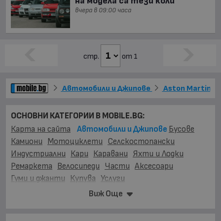
на модела са тези коли
вчера в 09:00 часа
стр.
от 1
Автомобили и Джипове
Aston Martin
ОСНОВНИ КАТЕГОРИИ В MOBILE.BG:
Карта на сайта
Автомобили и Джипове
Бусове
Камиони
Мотоциклети
Селскостопански
Индустриални
Кари
Каравани
Яхти и Лодки
Ремаркета
Велосипеди
Части
Аксесоари
Гуми и джанти
Купува
Услуги
Виж Още
МАРКИ:
AC
(1)
AITO
(2)
Abarth
(34)
Acura
(53)
Aixam
(2)
Alfa Romeo
(862)
Alpina
(7)
Asia
(4)
Aston