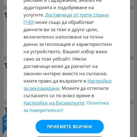
Намира се в Южна Корея
аудиторията и подобряване на
услугите.
Доставчици от трети страни
Aston Martin V8 Vantage
F1
EDITION
(190)
може също да обработват
данните ви за тези и други цели,
125 000 €
включително използване на точни
244 478.75 лв.
данни за геолокация и характеристики
декември 2019 г., Бензинов
на устройството. Вашият избор важи
обл. София, гр. София
само за този уебсайт. Някои
Aston Martin V8 Vantage
доставчици може да разчитат на
законен интерес вместо на съгласие;
125 000 €
имате право да възразите в
Настройки
244 478.75 лв.
за рекламиране
. Можете да оттеглите
декември 2019 г., Бензинов
съгласието си по всяко време в
обл. Перник, с. Кладница
Настройки на бисквитките
.
Политика
за поверителност
Aston Martin V8 Vantage
Coupe* 4.0*
150 000 €
ПРИЕМЕТЕ ВСИЧКИ
293 374.50 лв.