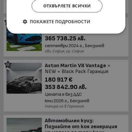
април 2018 г., Бензинов
ОТХВЪРЛЕТЕ ВСИЧКИ
обл. София, гр. София
ПОКАЖЕТЕ ПОДРОБНОСТИ
Aston Martin V8 Vantage
186 999 €
365 738.25 лв.
септември 2024 г., Бензинов
обл. София, гр. София
Aston Martin V8 Vantage
=
NEW = Black Pack Гаранция
180 917 €
353 842.90 лв.
Цената е без ДДС
юни 2026 г., Бензинов
Намира се в Германия
Автомобилен куиз:
Познайте от коя генерация