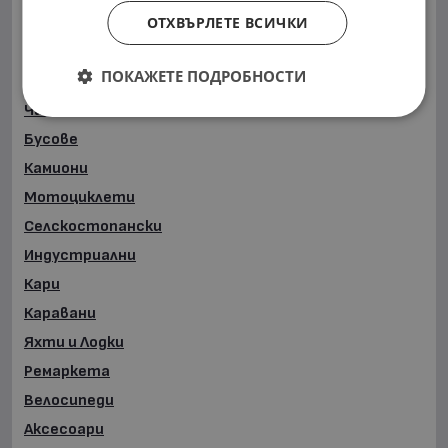
ОТХВЪРЛЕТЕ ВСИЧКИ
Други категории
ПОКАЖЕТЕ ПОДРОБНОСТИ
Автомобили и Джипове
Части
Бусове
Камиони
Мотоциклети
Селскостопански
Индустриални
Кари
Каравани
Яхти и Лодки
Ремаркета
Велосипеди
Аксесоари