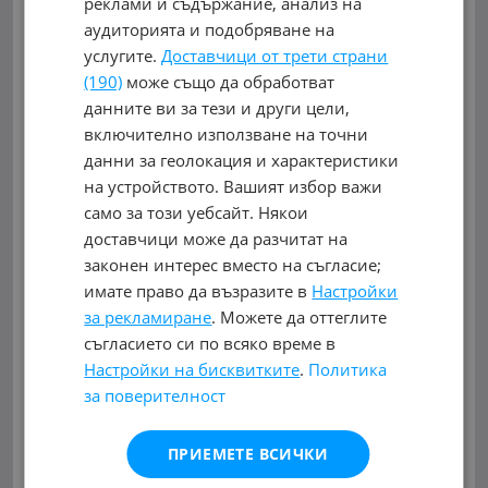
реклами и съдържание, анализ на
гр. Пловдив
аудиторията и подобряване на
с. Поповица
услугите.
Доставчици от трети страни
(190)
може също да обработват
Разград
данните ви за тези и други цели,
гр. Кубрат
включително използване на точни
Русе
данни за геолокация и характеристики
на устройството. Вашият избор важи
гр. Русе
само за този уебсайт. Някои
Смолян
доставчици може да разчитат на
законен интерес вместо на съгласие;
гр. Мадан
имате право да възразите в
Настройки
гр. Смолян
за рекламиране
. Можете да оттеглите
София
съгласието си по всяко време в
гр. Банкя
Настройки на бисквитките
.
Политика
гр. София
за поверителност
Стара Загора
ПРИЕМЕТЕ ВСИЧКИ
гр. Стара Загора