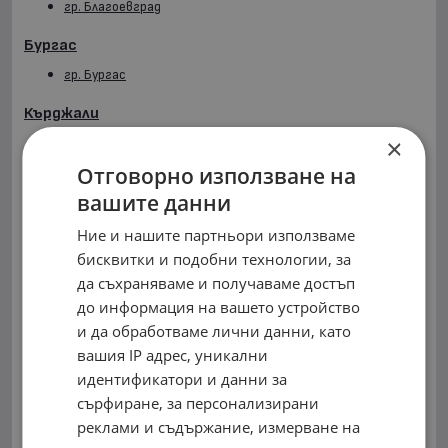
гр. Благоевград
Бургас
гр. Бургас
Кърджали
×
гр. Кърджали
Отговорно използване на
Монтана
вашите данни
с. Боровци
Ние и нашите партньори използваме
Пазарджик
бисквитки и подобни технологии, за
гр. Пещера
да съхраняваме и получаваме достъп
до информация на вашето устройство
Перник
и да обработваме лични данни, като
гр. Перник
вашия IP адрес, уникални
гр. Радомир
идентификатори и данни за
сърфиране, за персонализирани
Пловдив
реклами и съдържание, измерване на
гр. Асеновград