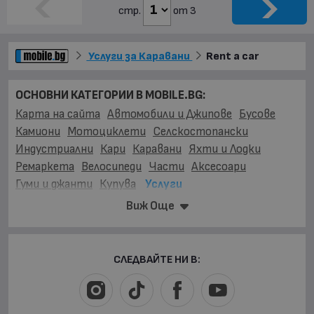
стр.
от 3
Услуги за Каравани
Rent a car
ОСНОВНИ КАТЕГОРИИ В MOBILE.BG:
Карта на сайта
Автомобили и Джипове
Бусове
Камиони
Мотоциклети
Селскостопански
Индустриални
Кари
Каравани
Яхти и Лодки
Ремаркета
Велосипеди
Части
Аксесоари
Гуми и джанти
Купува
Услуги
УСЛУГИ ЗА:
Виж Още
Автомобили и Джипове
Бусове
Камиони
Мотоциклети
Селскостопански
Индустриални
Кари
Каравани
Яхти и Лодки
Ремаркета
СЛЕДВАЙТЕ НИ В:
Велосипеди
ВИДОВЕ:
Rent a car
(1)
Автопарк
(1)