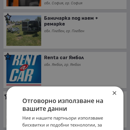
обл. София, гр. София
Баничарка под наем +
ремарке
обл. Плевен, гр. Плевен
Renta car Ямбол
обл. Ямбол, гр. Ямбол
×
БУСОВЕ ПОД НАЕМ OPEL
Отговорно използване на
VIVARO
вашите данни
обл. София, гр. София
Ние и нашите партньори използваме
бисквитки и подобни технологии, за