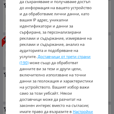
да съхраняваме и получаваме достъп
ВАРНА КАР РЕНТАЛ отдава
до информация на вашето устройство
автомобили под наем във
и да обработваме лични данни, като
Варна от 15 до 75 евро
вашия IP адрес, уникални
обл. Варна, гр. Варна
идентификатори и данни за
сърфиране, за персонализирани
реклами и съдържание, измерване на
Рент а Кар-Автомобили под
реклами и съдържание, анализ на
Наем-Враца-Rent a Car-
аудиторията и подобряване на
Vratsa
услугите.
Доставчици от трети страни
обл. Враца, гр. Враца
(190)
може също да обработват
данните ви за тези и други цели,
включително използване на точни
Автомобил със шофьор под
наем. Транспорт/превоз на
данни за геолокация и характеристики
достъпни цени !
на устройството. Вашият избор важи
обл. София, гр. София
само за този уебсайт. Някои
доставчици може да разчитат на
законен интерес вместо на съгласие;
Шофьор под наем с Ваш или
имате право да възразите в
Настройки