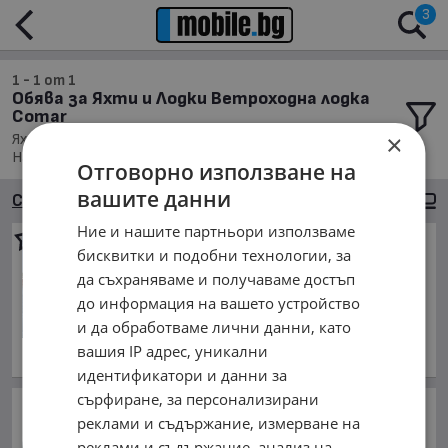
3
1 - 1 от 1
Обява за Яхти и Лодки Ветроходна лодка
Comar
×
Яхти и Лодки, Ветроходна лодка Comar; Подредени по:
Най-новите обяви
Отговорно използване на
вашите данни
Сортиране
Големи снимки
Ние и нашите партньори използваме
Ветроходна лодка Comar
бисквитки и подобни технологии, за
comet 701
да съхраняваме и получаваме достъп
10 300 €
до информация на вашето устройство
20 145.05 лв.
и да обработваме лични данни, като
октомври 1985 г., Дизелов
вашия IP адрес, уникални
обл. Добрич, гр. Балчик
идентификатори и данни за
сърфиране, за персонализирани
Атака с дронове срещу
реклами и съдържание, измерване на
Москва и Севастопол
реклами и съдържание, анализ на
преди 51 минути