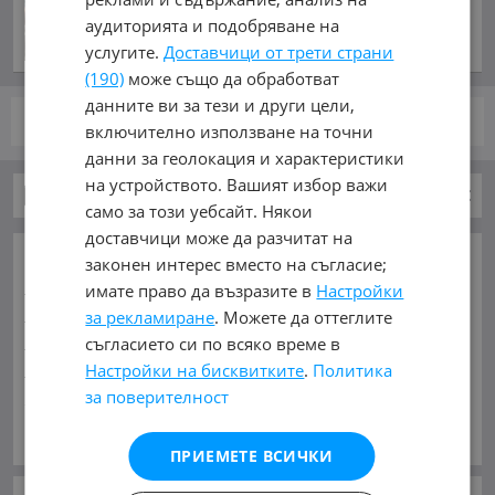
аудиторията и подобряване на
услугите.
Доставчици от трети страни
(190)
може също да обработват
данните ви за тези и други цели,
стр.
от 1
включително използване на точни
данни за геолокация и характеристики
на устройството. Вашият избор важи
Яхти и Лодки
Ветроходна лодка
Co
само за този уебсайт. Някои
доставчици може да разчитат на
ОСНОВНИ КАТЕГОРИИ В MOBILE.BG:
законен интерес вместо на съгласие;
Карта на сайта
Автомобили и Джипове
Бусове
имате право да възразите в
Настройки
Камиони
Мотоциклети
Селскостопански
за рекламиране
. Можете да оттеглите
Индустриални
Кари
Каравани
Яхти и Лодки
съгласието си по всяко време в
Настройки на бисквитките
.
Политика
Ремаркета
Велосипеди
Части
Аксесоари
за поверителност
Гуми и джанти
Купува
Услуги
Виж Още
ВИДОВЕ:
Ветроходна лодка
(59)
Джет
(233)
ПРИЕМЕТЕ ВСИЧКИ
Извънбордов двигател
(125)
Лодка
(280)