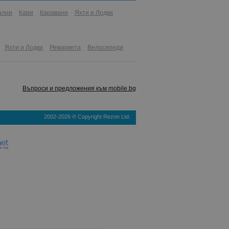
ални
Кари
Каравани
Яхти и Лодки
Яхти и Лодки
Ремаркета
Велосипеди
Въпроси и предложения към mobile.bg
2002-2026 ® Copyright Rezon Ltd.