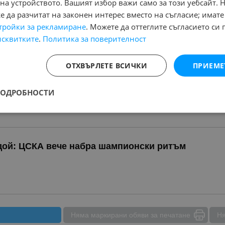
на устройството. Вашият избор важи само за този уебсайт. 
всякакви КОЛИ БУСОВЕ МОТОРИ КАРАВАНИ РЕ
 да разчитат на законен интерес вместо на съгласие; имате
тройки за рекламиране
. Можете да оттеглите съгласието си 
исквитките
.
Политика за поверителност
ОТХВЪРЛЕТЕ ВСИЧКИ
ПРИЕМЕ
със И БЕЗ ДОКУМЕНТИ БРАКУВАНИ СПРЕНИ ОТ ДВИЖЕНИЕ ИЛИ ТАКИВА ОТ КОИТО ВИ Е
ОМРЪЗНАЛО
ПОДРОБНОСТИ
ANTANI
обл. Стара Загора, гр. Стара Загора
дой: ЦСКА вече набра шампионски ритъм
Няма маркирани обяви за печатане
Ня