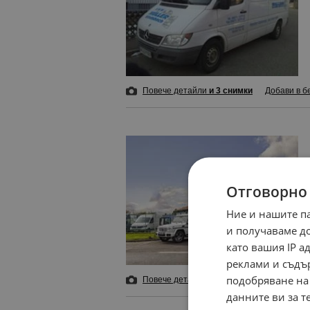
Повече детайли
и 3 снимки
Добави в б
Отговорно
Ние и нашите п
и получаваме д
като вашия IP 
реклами и съдъ
подобряване на
Повече детайли
Добави в бележника
данните ви за т