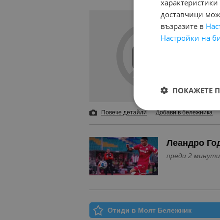
характеристики 
доставчици може
възразите в
Нас
Настройки на б
ПОКАЖЕТЕ 
Повече детайли
Добави в бележника
Леандро Го
преди 2 минути
Отиди в Моят Бележник