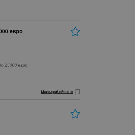
000 евро
ове каравани 087 865 7547 Цени до 25000 евро
Маркирай обявата