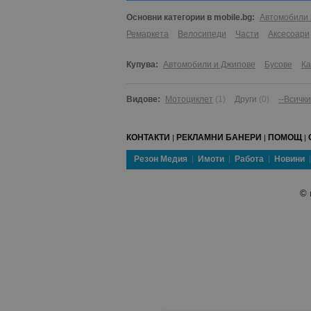
Основни категории в mobile.bg:
Автомобили 
Ремаркета
Велосипеди
Части
Аксесоари
Купува:
Автомобили и Джипове
Бусове
К
Видове:
Мотоциклет
(1)
Други
(0)
--Всичк
КОНТАКТИ
РЕКЛАМНИ БАНЕРИ
ПОМОЩ
|
|
|
Резон Медия
Имоти
Работа
Новини
©