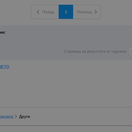
Назад
1
Напред
на:
Страница на резултата от търсене:
НЕТО
циклети
Други