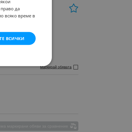
Някои
МАРКЕТА
 право да
по всяко време в
ТЕ ВСИЧКИ
Маркирай обявата
ма маркирани обяви за сравнение