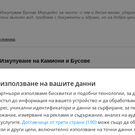
Изкупувам Бусове Мерцедес за части -с ляв и десен волан, ударен
лош външен вид, проблем с документи и здрави, но на добра ц
тел: 0896 109 351 e-mail: mercedes3883@abv. bg ; skype: mercedes
ележника
Изкупуване на Камиони и Бусове
 използване на вашите данни
артньори използваме бисквитки и подобни технологии, за 
Изкупуване на бусове от следните марки: Мерцедес Ивеко Форд За повече информация на тел: Viber и
остъп до информация на вашето устройство и да обработва
WhatsApp--0897507950
адрес, уникални идентификатори и данни за сърфиране, за 
Вангел Янев - Ани /Без почивен ден/
обл. Пловдив, гр. Карлово
ржание, измерване на реклами и съдържание, анализ на ау
 услугите.
Доставчици от трети страни (190)
може също да об
ези и други цели, включително използване на точни данни 