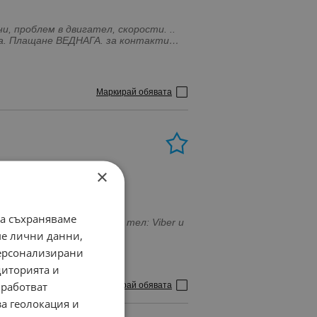
и, проблем в двигател, скорости. ..
ена. Плащане ВЕДНАГА. за контакти
3883 .
Маркирай обявата
×
да съхраняваме
ме лични данни,
персонализирани
диторията и
работват
Маркирай обявата
за геолокация и