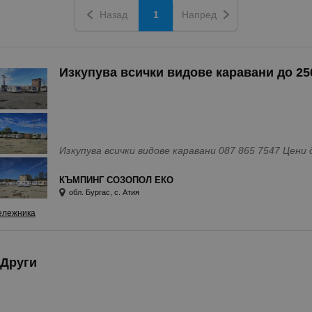
Назад
1
Напред
Изкупува всички видове каравани до 25
Изкупува всички вид
КЪМПИНГ СОЗОПОЛ ЕКО
обл. Бургас, с. Атия
ележника
Други