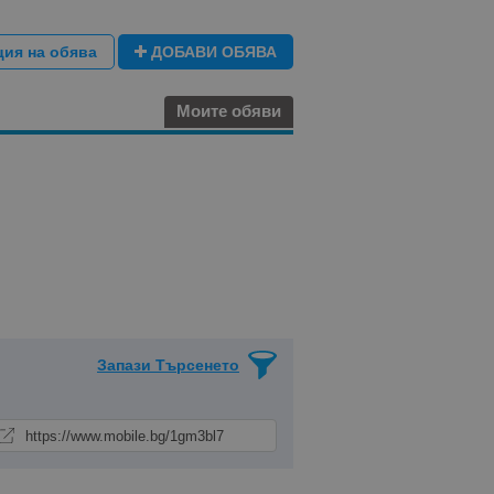
ция на обява
ДОБАВИ ОБЯВА
Моите обяви
Запази Търсенето