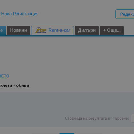
|
Нова Регистрация
Редак
не
Новини
Rent-a-car
Дилъри
+ Още...
НЕТО
клети - обяви
Страница на резултата от търсене: