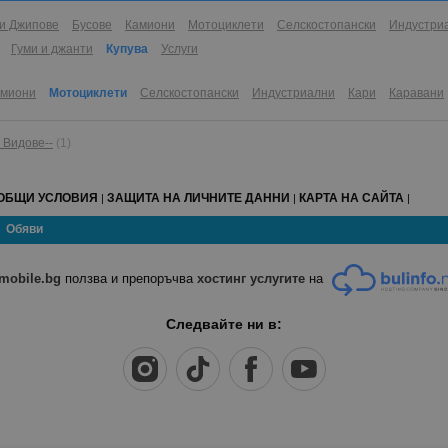
и Джипове
Бусове
Камиони
Мотоциклети
Селскостопански
Индустри
Гуми и джанти
Купува
Услуги
амиони
Мотоциклети
Селскостопански
Индустриални
Кари
Каравани
и Видове--
(1)
ОБЩИ УСЛОВИЯ
ЗАЩИТА НА ЛИЧНИТЕ ДАННИ
КАРТА НА САЙТА
|
|
|
Обяви
mobile.bg
ползва и препоръчва
хостинг услугите
на
Следвайте ни в: