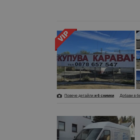
Повече детайли
и 6 снимки
Добави в б