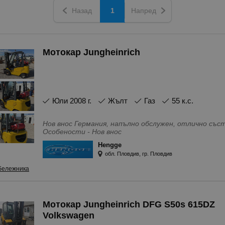
Назад
1
Напред
Мотокар Jungheinrich
юли 2008 г.
Жълт
Газ
55 к.с.
Нов внос Германия, напълно обслужен, отлично със
Особености - Нов внос
Hengge
обл. Пловдив, гр. Пловдив
бележника
Мотокар Jungheinrich DFG S50s 615DZ
Volkswagen