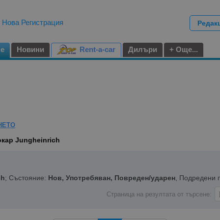
|
Нова Регистрация
Редак
не
Новини
Rent-a-car
Дилъри
+ Още...
НЕТО
кар Jungheinrich
ch
; Състояние:
Нов, Употребяван, Повреден/ударен
, Подредени 
Страница на резултата от търсене: