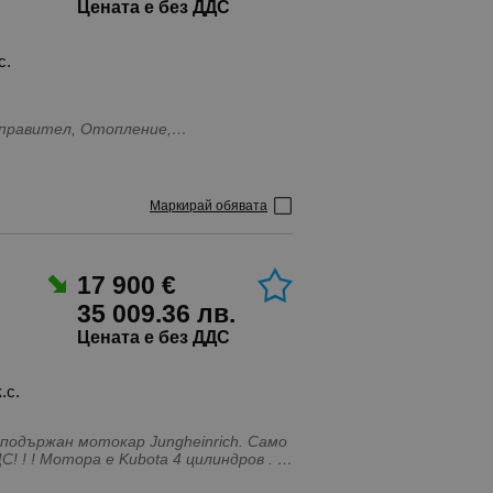
Цената е без ДДС
с.
зправител, Отопление,
д
Маркирай обявата
17 900 €
35 009.36 лв.
Цената е без ДДС
к.с.
държан мотокар Jungheinrich. Само
на 391 моточаса. Готов за работа. Цената е без ДДС! ! ! Мотора е Kubota 4 цилиндров .
ение, супереластични гуми,