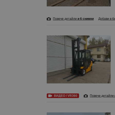
Повече детайли
и 6 снимки
Добави в б
ВИДЕО / VR360
Повече детайли