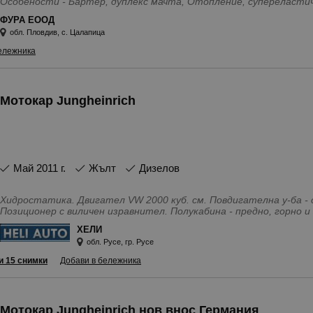
Особености - Бартер, дуплекс мачта, Отопление, супереластич
ход
ФУРА ЕООД
обл. Пловдив, с. Цалапица
ележника
Мотокар Jungheinrich
май 2011 г.
Жълт
Дизелов
Хидростатика. Двигател VW 2000 куб. см. Повдигателна у-ба - с
Позиционер с виличен изравнител. Полукабина - предно, горно 
осветление, зумер, лампа жълта , радио. Нов внос
ХЕЛИ
Особености - Нов внос, дуплекс мачта, виличен изправител
обл. Русе, гр. Русе
и 15 снимки
Добави в бележника
Мотокар Jungheinrich нов внос Германия