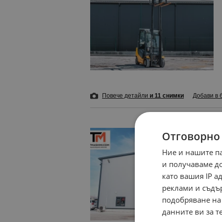
Повече детайли
и 11 снимки
Добави в 
Отговорно
Ние и нашите п
и получаваме д
като вашия IP 
реклами и съдъ
подобряване на
данните ви за т