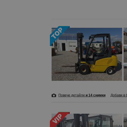
Повече детайли
и 14 снимки
Добави в 