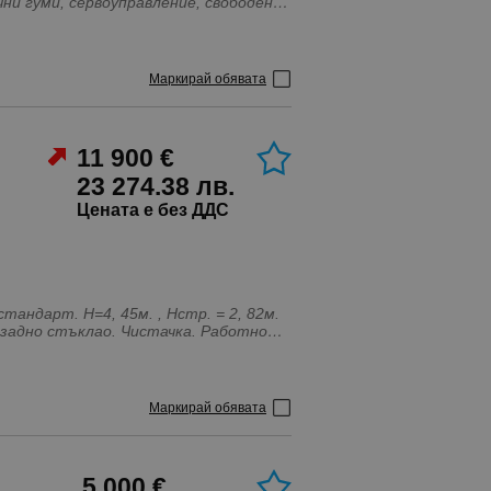
ни гуми, сервоуправление, свободен
Маркирай обявата
11 900 €
23 274.38 лв.
Цената е без ДДС
тандарт. Н=4, 45м. , Нстр. = 2, 82м.
и задно стъклао. Чистачка. Работно
Маркирай обявата
5 000 €