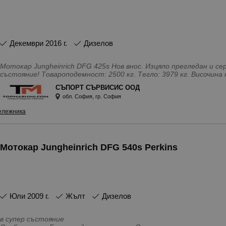
декември 2016 г.
Дизелов
Мотокар Jungheinrich DFG 425s Нов внос. Изцяло прегледан и сервизиран. Перфектно техническо
състояние! Товароподемност: 2500 кг. Тегло: 3979 кг. Височина на повдигане: 2. 9 м Мачта:
Стандартна Работни часове 10834 Година на производство: 2016 г. Предлагаме собствен лизинг и
СЪПОРТ СЪРВИСИС ООД
ремонтна дейност на специализирана техника!
обл. София, гр. София
Особености - Лизинг, Нов внос
ележника
Мотокар Jungheinrich DFG 540s Perkins
юли 2009 г.
Жълт
Дизелов
в супер състояние