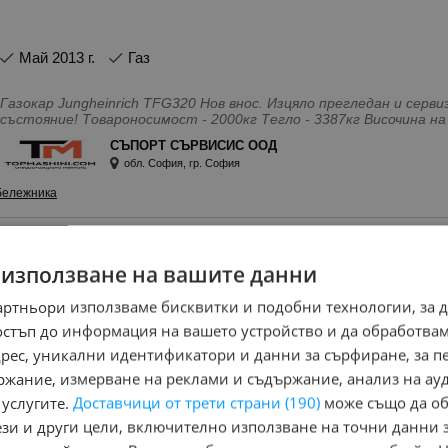
май 2013 г.
Газ
Газокар Jungheinrich TFG320 Нов внос. Изцяло прегледан и сервизиран. Перфектно техническо
състояние! Товароносимост - 2000кг Тегло - 3387кг Височина на повдигане - 3, 20м Мачта - дуплекс
Виличен изравнител Светлини Работни часове - 1322 Година на 
СЪПОРТ СЪРВИСИС ООД
различни марки и модели! Предлагаме собствен лизинг и ремонтна дейност на специализирана
обл. София, гр. София
техника!
Особености - Лизинг, Нов внос
бележника
Мотокар Jungheinrich TFG 425s - МЕТАН
 използване на вашите данни
артньори използваме бисквитки и подобни технологии, за 
остъп до информация на вашето устройство и да обработва
адрес, уникални идентификатори и данни за сърфиране, за 
юни 2018 г.
Газ
ржание, измерване на реклами и съдържание, анализ на ау
 услугите.
Доставчици от трети страни (190)
може също да об
Нов внос. Изцяло прегледан и сервизиран. Перфектно техническо състояние! Товароносимост -
2500кг Тегло - 4640кг Мачта триплекс Височина на повдигане - 6
ези и други цели, включително използване на точни данни 
6095 Тип двигател - метан Година на производство - 2018г Раз