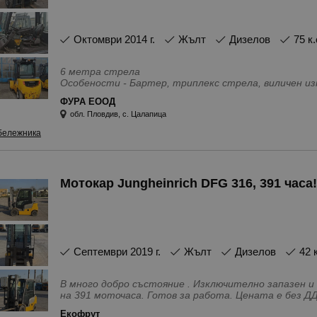
октомври 2014 г.
Жълт
Дизелов
75 к.
6 метра стрела
Особености - Бартер, триплекс стрела, виличен и
супереластични гуми, сервоуправление, свободен хо
ФУРА ЕООД
обл. Пловдив, с. Цалапица
бележника
Мотокар Jungheinrich DFG 316, 391 часа!
септември 2019 г.
Жълт
Дизелов
42 
В много добро състояние . Изключително запазен и по
Особености - Нов внос, виличен изправител, Отопл
Екофрут