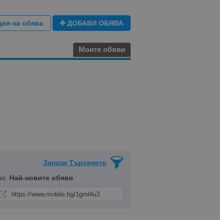
ция на обява
ДОБАВИ ОБЯВА
Моите обяви
Запази Търсенето
по:
Най-новите обяви