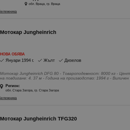
сервоуправление, свободен ход
обл. Враца, гр. Враца
бележника
Мотокар Jungheinrich
НОВА ОБЯВА
януари 1994 г.
Жълт
Дизелов
Мотокар Jungheinrich DFG 80 - Товароподемност: 8000 кг - Цен
на повдигане: 4. 37 м - Година на производство: 1994 г - Виличе
техническо и работно състояние. Машината е нов внос от Германия, без течове по двигател,
Регион:
трансмисия и хидравлика! Напълно обслужен!
обл. Стара Загора, гр. Стара Загора
Особености - виличен изправител, супереластични гуми
бележника
Мотокар Jungheinrich TFG320