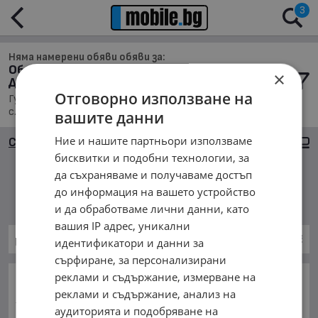
3
Няма намерени обяви обяви за:
Обяви за Гуми и джанти за Автомобили и
×
Джипове в с. Пролеша
Отговорно използване на
Гуми и джанти, Намира се в обл. София, Населено място
с. Пролеша, Подредени по: Най-новите обяви
вашите данни
Ние и нашите партньори използваме
Сортиране
Големи снимки
бисквитки и подобни технологии, за
да съхраняваме и получаваме достъп
Няма намерени обяви
до информация на вашето устройство
и да обработваме лични данни, като
вашия IP адрес, уникални
Гуми и джанти за Автомобили и Джипове
идентификатори и данни за
сърфиране, за персонализирани
реклами и съдържание, измерване на
ОСНОВНИ КАТЕГОРИИ В MOBILE.BG:
реклами и съдържание, анализ на
Карта на сайта
Автомобили и Джипове
Бусове
аудиторията и подобряване на
Камиони
Мотоциклети
Селскостопански