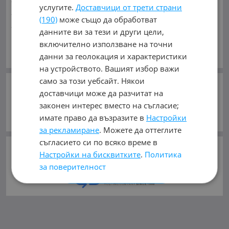
услугите.
Доставчици от трети страни
Индустриални
Кари
Каравани
Яхти и Лодки
(190)
може също да обработват
Ремаркета
Велосипеди
Части
Аксесоари
Гуми и
данните ви за тези и други цели,
джанти
Купува
Услуги
включително използване на точни
ГУМИ И ДЖАНТИ ЗА:
Виж Още
данни за геолокация и характеристики
Автомобили и Джипове
Бусове
Камиони
на устройството. Вашият избор важи
Мотоциклети
Селскостопански
Индустриални
само за този уебсайт. Някои
Кари
Каравани
Ремаркета
Велосипеди
СЛЕДВАЙТЕ НИ В:
доставчици може да разчитат на
законен интерес вместо на съгласие;
ВИДОВЕ:
Гуми
(12224)
Джанти
(2677)
имате право да възразите в
Настройки
Гуми с джанти
(1608)
Всички Видове
(16509)
за рекламиране
. Можете да оттеглите
съгласието си по всяко време в
©
mobile.bg
ползва и препоръчва
Настройки на бисквитките
.
Политика
хостинг услугите
на
за поверителност
ПРИЕМЕТЕ ВСИЧКИ
ОТХВЪРЛЕТЕ ВСИЧКИ