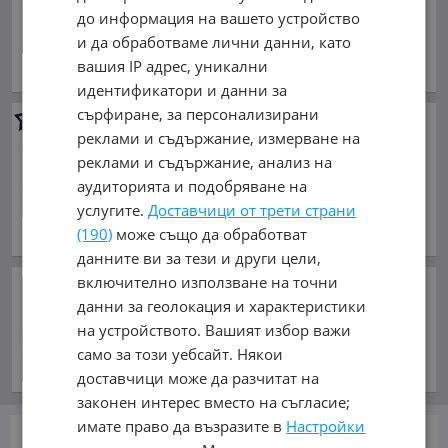
528.07 лв.
до информация на вашето устройство
225/50R18, Сезонност: Летни, Брой
и да обработваме лични данни, като
: 4
вашия IP адрес, уникални
обл. Силистра, гр. Дулово
идентификатори и данни за
сърфиране, за персонализирани
Джанти за Renault Laguna
реклами и съдържание, измерване на
120 €
реклами и съдържание, анализ на
234.70 лв.
аудиторията и подобряване на
Диаметър в инча: 17, Материал:
услугите.
Доставчици от трети страни
алуминиеви, Болтове: 5, Брой : 4
(190)
може също да обработват
обл. Силистра, гр. Дулово
данните ви за тези и други цели,
включително използване на точни
Отново напрежение в
данни за геолокация и характеристики
Ормузкия проток. Капитан
на танкер съобщил за
на устройството. Вашият избор важи
взривове в района
само за този уебсайт. Някои
преди 26 минути
доставчици може да разчитат на
законен интерес вместо на съгласие;
имате право да възразите в
Настройки
стр.
от 1