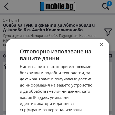
3
1 - 1 от 1
Обява за Гуми и джанти за Автомобили и
Джипове в с. Алеко Константиново
Гуми и джанти, Намира се в обл. Пазарджик, Населено
място с. Алеко Константиново, Подредени по: Най-
×
новите обяви
Отговорно използване на
Сортиране
Големи снимки
вашите данни
Ние и нашите партньори използваме
Гуми с джанти 195/55R16.5
за Mitsubishi
бисквитки и подобни технологии, за
150 €
да съхраняваме и получаваме достъп
до информация на вашето устройство
293.37 лв.
и да обработваме лични данни, като
195/55R16.5, Сезонност: Летни,
Материал: алуминиеви, Болтове: 4,
вашия IP адрес, уникални
Брой : 4
идентификатори и данни за
обл. Пазарджик, с. Алеко Константиново
сърфиране, за персонализирани