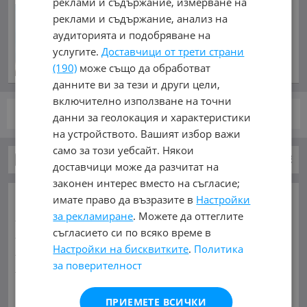
реклами и съдържание, измерване на
САЩ и Украйна търсят
реклами и съдържание, анализ на
компромис за ракетите
аудиторията и подобряване на
"Patriot"
услугите.
Доставчици от трети страни
преди 5 минути
(190)
може също да обработват
данните ви за тези и други цели,
включително използване на точни
стр.
от 1
данни за геолокация и характеристики
на устройството. Вашият избор важи
само за този уебсайт. Някои
Гуми и джанти за Автомобили и Джипове
доставчици може да разчитат на
законен интерес вместо на съгласие;
ОСНОВНИ КАТЕГОРИИ В MOBILE.BG:
имате право да възразите в
Настройки
за рекламиране
. Можете да оттеглите
Карта на сайта
Автомобили и Джипове
Бусове
съгласието си по всяко време в
Камиони
Мотоциклети
Селскостопански
Настройки на бисквитките
.
Политика
Индустриални
Кари
Каравани
Яхти и Лодки
за поверителност
Ремаркета
Велосипеди
Части
Аксесоари
Гуми и
джанти
Купува
Услуги
ПРИЕМЕТЕ ВСИЧКИ
ГУМИ И ДЖАНТИ ЗА:
Виж Още