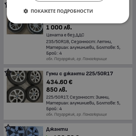
Гуми с джанти 235/50R18 за
ПОКАЖЕТЕ ПОДРОБНОСТИ
Audi Q3
511.29 €
1 000 лв.
Цената е без ДДС
235/50R18, Сезонност: Летни,
Материал: алуминиеви, Болтове: 5,
Брой : 4
обл. Пазарджик, гр. Панагюрище
Гуми с джанти 225/50R17
434.60 €
850 лв.
225/50R17, Сезонност: Зимни,
Материал: алуминиеви, Болтове: 5,
Брой : 4
обл. Пазарджик, гр. Панагюрище
Джанти