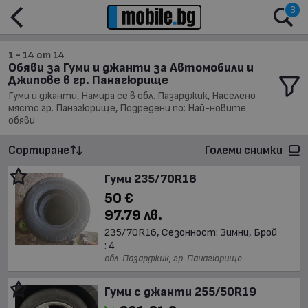
3
1 - 14 от 14
Обяви за Гуми и джанти за Автомобили и
Джипове в гр. Панагюрище
Гуми и джанти, Намира се в обл. Пазарджик, Населено
място гр. Панагюрище, Подредени по: Най-новите
обяви
Сортиране
Големи снимки
Гуми 235/70R16
50 €
97.79 лв.
235/70R16, Сезонност: Зимни, Брой
: 4
обл. Пазарджик, гр. Панагюрище
Гуми с джанти 255/50R19