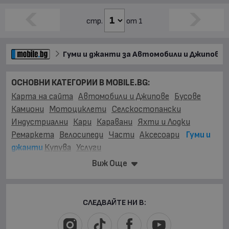
стр.
от 1
Гуми и джанти за Автомобили и Джипове
ОСНОВНИ КАТЕГОРИИ В MOBILE.BG:
Карта на сайта
Автомобили и Джипове
Бусове
Камиони
Мотоциклети
Селскостопански
Индустриални
Кари
Каравани
Яхти и Лодки
Ремаркета
Велосипеди
Части
Аксесоари
Гуми и
джанти
Купува
Услуги
ГУМИ И ДЖАНТИ ЗА:
Виж Още
Автомобили и Джипове
Бусове
Камиони
Мотоциклети
Селскостопански
Индустриални
Кари
Каравани
Ремаркета
Велосипеди
СЛЕДВАЙТЕ НИ В:
ВИДОВЕ:
Гуми
(12202)
Джанти
(2672)