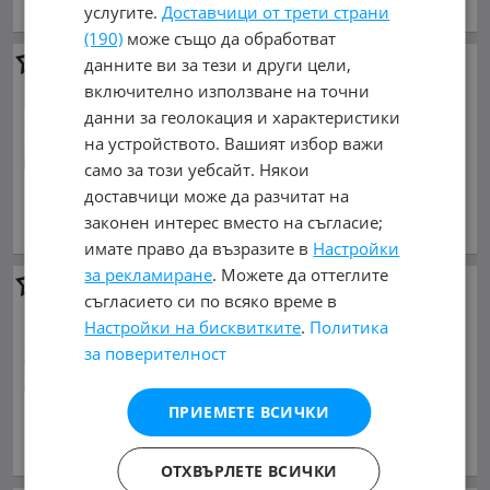
услугите.
Доставчици от трети страни
обл. Пазарджик, гр. Панагюрище
(190)
може също да обработват
данните ви за тези и други цели,
Гуми с джанти 175/65R14 за
Honda Jazz
включително използване на точни
127.82 €
данни за геолокация и характеристики
250 лв.
на устройството. Вашият избор важи
само за този уебсайт. Някои
175/65R14, Сезонност: Зимни,
Материал: железни, Болтове: 4,
доставчици може да разчитат на
Брой : 4
законен интерес вместо на съгласие;
обл. Пазарджик, гр. Панагюрище
имате право да възразите в
Настройки
за рекламиране
. Можете да оттеглите
Гуми с джанти 255/50R19 за
съгласието си по всяко време в
BMW X6
Настройки на бисквитките
.
Политика
766.94 €
за поверителност
1 500 лв.
255/50R19, Сезонност: Зимни,
ПРИЕМЕТЕ ВСИЧКИ
Материал: алуминиеви, Болтове: 5,
Брой : 4
обл. Пазарджик, гр. Панагюрище
ОТХВЪРЛЕТЕ ВСИЧКИ