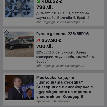
408.52 €
799 лв.
Диаметър в инча: 18, Материал:
алуминиеви, Болтове: 5, Брой : 4
обл. Пазарджик, гр. Панагюрище
Гуми с джанти 225/55R16
357.90 €
700 лв.
225/55R16, Сезонност: Зимни,
Материал: алуминиеви, Болтове: 5,
Брой : 4
обл. Пазарджик, гр. Панагюрище
Мицкоски каза, че
„източната съседка“
България се е ангажирала с
изграждането на третия
участък от Коридор 8
преди час и 16 минути