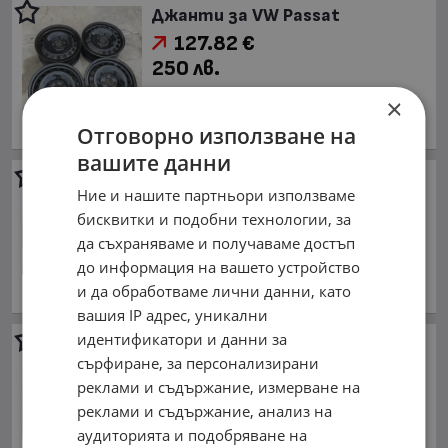
Джанти за VW Passat
127.82 €
250 лв.
Диаметър в инча: 16, Материал:
×
железни, Болтове: 5, Брой : 4
Отговорно използване на
обл. Пазарджик, гр. Панагюрище
вашите данни
Джанти за Mini Cooper
Ние и нашите партньори използваме
127.82 €
бисквитки и подобни технологии, за
250 лв.
да съхраняваме и получаваме достъп
Диаметър в инча: 17, Материал:
до информация на вашето устройство
алуминиеви, Болтове: 4, Брой : 4
и да обработваме лични данни, като
обл. Пазарджик, гр. Панагюрище
вашия IP адрес, уникални
идентификатори и данни за
Джанти за Mercedes-Benz
сърфиране, за персонализирани
25.56 €
реклами и съдържание, измерване на
50 лв.
реклами и съдържание, анализ на
Диаметър в инча: 17, Материал:
аудиторията и подобряване на
други, Болтове: 5, Брой : 2