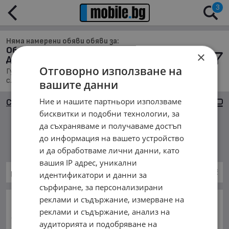
3
Няма намерени обяви обяви за:
Обяви за Гуми и джанти за Автомобили и
×
Джипове в с. Малиново
Отговорно използване на
Гуми и джанти, Намира се в обл. Ловеч, Населено място
с. Малиново, Подредени по: Най-новите обяви
вашите данни
Ние и нашите партньори използваме
Сортиране
Големи снимки
бисквитки и подобни технологии, за
да съхраняваме и получаваме достъп
Няма намерени обяви
до информация на вашето устройство
и да обработваме лични данни, като
вашия IP адрес, уникални
Гуми и джанти за Автомобили и Джипове
идентификатори и данни за
сърфиране, за персонализирани
реклами и съдържание, измерване на
ОСНОВНИ КАТЕГОРИИ В MOBILE.BG:
реклами и съдържание, анализ на
Карта на сайта
Автомобили и Джипове
Бусове
аудиторията и подобряване на
Камиони
Мотоциклети
Селскостопански