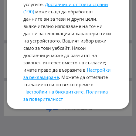
услугите.
Доставчици от трети страни
Индустриални
Кари
Каравани
Яхти и Лодки
(190)
може също да обработват
Ремаркета
Велосипеди
Части
Аксесоари
Гуми и
данните ви за тези и други цели,
джанти
Купува
Услуги
включително използване на точни
ГУМИ И ДЖАНТИ ЗА:
Виж Още
данни за геолокация и характеристики
Автомобили и Джипове
Бусове
Камиони
на устройството. Вашият избор важи
Мотоциклети
Селскостопански
Индустриални
само за този уебсайт. Някои
Кари
Каравани
Ремаркета
Велосипеди
СЛЕДВАЙТЕ НИ В:
доставчици може да разчитат на
законен интерес вместо на съгласие;
ВИДОВЕ:
Гуми
(12203)
Джанти
(2675)
имате право да възразите в
Настройки
Гуми с джанти
(1597)
Всички Видове
(16475)
за рекламиране
. Можете да оттеглите
съгласието си по всяко време в
©
mobile.bg
ползва и препоръчва
Настройки на бисквитките
.
Политика
хостинг услугите
на
за поверителност
ПРИЕМЕТЕ ВСИЧКИ
ОТХВЪРЛЕТЕ ВСИЧКИ