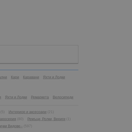
ални
Кари
Каравани
Яхти и Лодки
и
Яхти и Лодки
Ремаркета
Велосипеди
(5)
Интериор и аксесоари
(21)
Каросерия
(80)
Ремъци, Ролки, Вериги
(1)
сички Видове--
(597)