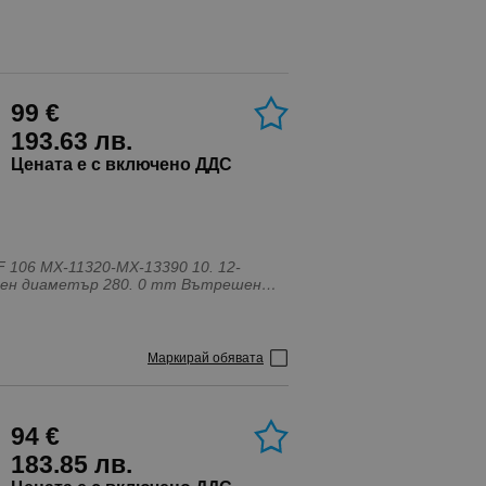
99 €
193.63 лв.
Цената е с включено ДДС
106 MX-11320-MX-13390 10. 12-
диаметър 168. 0 mm Тип филтър Филтър Оферта Тежкотоварни автомобили Тегло 2, 84kg DAF XF
Маркирай обявата
94 €
183.85 лв.