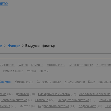
НЕТО
ни
Филтри
Въздушен филтър
и Джипове
Бусове
Камиони
Мотоциклети
Селскостопански
Индустри
Гуми и джанти
Купува
Услуги
Камиони
Мотоциклети
Селскостопански
Индустриални
Кари
Караван
стема
(32)
Двигател
(68)
Електрическа система
(27)
Запалителна система
Кормилна система
(7)
Окачване
(22)
Охладителна система
(13)
Рама и 
нсмисия
(73)
Филтри
(4)
Хидравлична система
(41)
Ходова част
(46)
--В