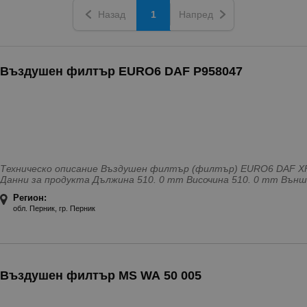
Назад
1
Напред
Въздушен филтър EURO6 DAF P958047
Техническо описание Въздушен филтър (филтър) EURO6 DAF XF 
Данни за продукта Дължина 510. 0 mm Височина 510. 0 mm Външен диаметър 280. 0 mm Вътрешен
Регион:
обл. Перник, гр. Перник
Въздушен филтър MS WA 50 005