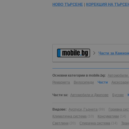
НОВО ТЪРСЕНЕ
|
КОРЕКЦИЯ НА ТЪРСЕ
Части за Камио
Основни категории в mobile.bg:
Автомобили 
Ремаркета
Велосипеди
Части
Аксесоари
Части за:
Автомобили и Джипове
Бусове
Видове:
Ауспуси, Гърнета
(99)
Горивна си
Климатична система
(10)
Консумативи
(14)
Светлини
(20)
Спирачна система
(14)
Тра