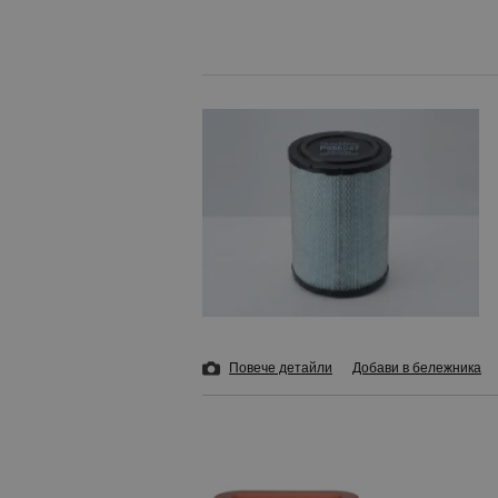
Повече детайли
Добави в бележника