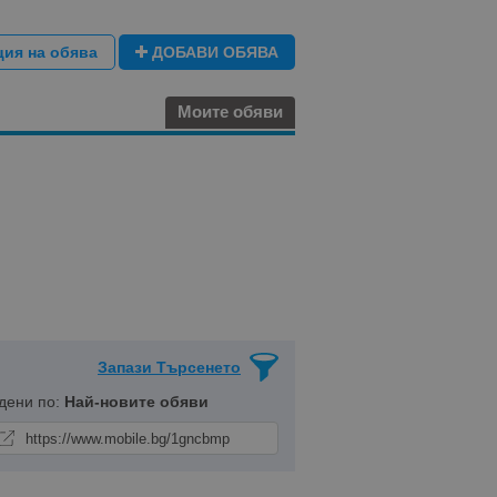
ция на обява
ДОБАВИ ОБЯВА
Моите обяви
Запази Търсенето
дени по:
Най-новите обяви