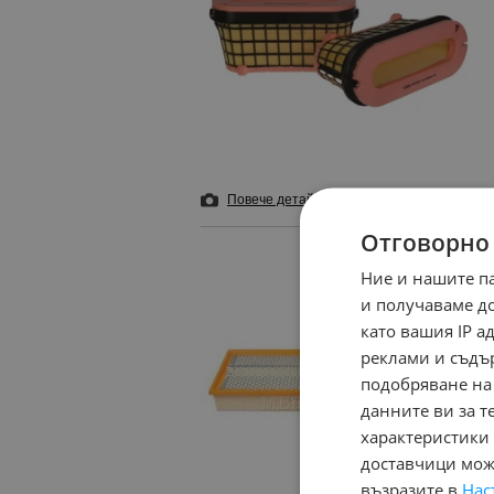
Повече детайли
Добави в бележника
Отговорно
Ние и нашите п
и получаваме д
като вашия IP 
реклами и съдъ
подобряване на
данните ви за т
характеристики 
доставчици може
възразите в
Нас