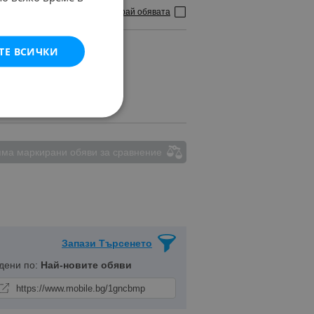
Маркирай обявата
ТЕ ВСИЧКИ
ма маркирани обяви за сравнение
Запази Търсенето
дени по:
Най-новите обяви