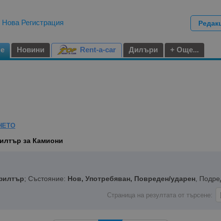
|
Нова Регистрация
Редак
не
Новини
Rent-a-car
Дилъри
+ Още...
НЕТО
илтър за Камиони
филтър
; Състояние:
Нов, Употребяван, Повреден/ударен
, Подре
Страница на резултата от търсене: