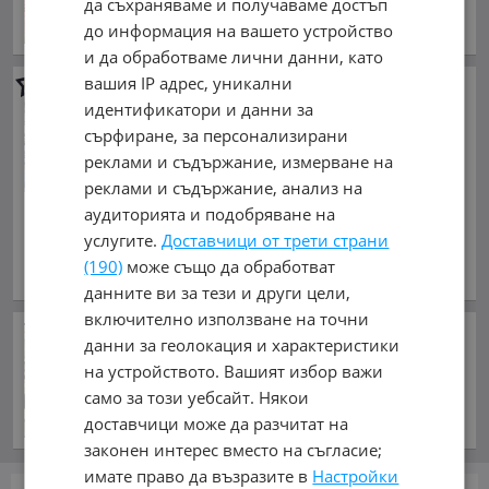
да съхраняваме и получаваме достъп
обл. Сливен, гр. Сливен
до информация на вашето устройство
и да обработваме лични данни, като
вашия IP адрес, уникални
IVECO Daily -камиони - шеф и
идентификатори и данни за
кройка на генерации и
гърнета, Ем Комплект
сърфиране, за персонализирани
Павлово, рециклаж
реклами и съдържание, измерване на
катализато
реклами и съдържание, анализ на
96.12 €
аудиторията и подобряване на
188 лв.
услугите.
Доставчици от трети страни
април 2002 г.,
(190)
може също да обработват
обл. София, гр. София
данните ви за тези и други цели,
включително използване на точни
Британската МИ 6 ли
данни за геолокация и характеристики
командва в МВнР?
на устройството. Вашият избор важи
преди 17 часа и 57 минути
само за този уебсайт. Някои
доставчици може да разчитат на
законен интерес вместо на съгласие;
имате право да възразите в
Настройки