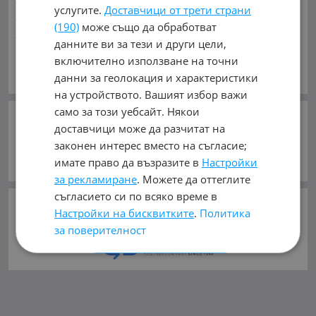
услугите.
Доставчици от трети страни
Индустриални
Кари
Каравани
Яхти и Лодки
(190)
може също да обработват
Ремаркета
Велосипеди
Части
Аксесоари
данните ви за тези и други цели,
Гуми и джанти
Купува
Услуги
включително използване на точни
ЧАСТИ ЗА:
Виж Още
данни за геолокация и характеристики
Автомобили и Джипове
Бусове
Камиони
на устройството. Вашият избор важи
Мотоциклети
Селскостопански
Индустриални
само за този уебсайт. Някои
Кари
Каравани
Яхти и Лодки
Ремаркета
СЛЕДВАЙТЕ НИ В:
доставчици може да разчитат на
Велосипеди
законен интерес вместо на съгласие;
имате право да възразите в
Настройки
ВИДОВЕ:
Горивна система
(3)
Двигател
(14)
за рекламиране
. Можете да оттеглите
Електрическа система
(6)
съгласието си по всяко време в
©
mobile.bg
ползва и препоръчва
Настройки на бисквитките
.
Политика
Интериор и аксесоари
(1)
Консумативи
(10)
хостинг услугите
на
за поверителност
Кормилна система
(3)
Окачване
(1)
Охладителна система
(3)
Рама и Каросерия
(8)
Ремъци, Ролки, Вериги
(2)
Трансмисия
(1)
ПРИЕМЕТЕ ВСИЧКИ
Филтри
(1)
Хидравлична система
(18)
Ходова част
(5)
Всички Видове
(76)
ОТХВЪРЛЕТЕ ВСИЧКИ