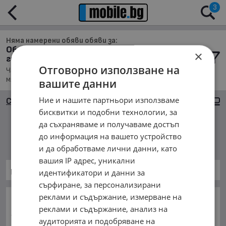
3
Няма намерени обяви обяви за:
Обяви за Части за Строителна техника в
×
гр. Елена
Отговорно използване на
Части, Намира се в обл. Велико Търново, Населено
място гр. Елена, Подредени по: Най-новите обяви
вашите данни
Ние и нашите партньори използваме
Сортиране
Големи снимки
бисквитки и подобни технологии, за
да съхраняваме и получаваме достъп
Няма намерени обяви
до информация на вашето устройство
и да обработваме лични данни, като
вашия IP адрес, уникални
Части за Индустриални
идентификатори и данни за
сърфиране, за персонализирани
реклами и съдържание, измерване на
ОСНОВНИ КАТЕГОРИИ В MOBILE.BG:
реклами и съдържание, анализ на
Карта на сайта
Автомобили и Джипове
Бусове
аудиторията и подобряване на
Камиони
Мотоциклети
Селскостопански