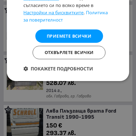
съгласието си по всяко време в
Задна Лява Плъзгаща Врата
Настройки на бисквитките
.
Политика
Mercedes Vito W447 14-23
за поверителност
185 €
361.83 лв.
ПРИЕМЕТЕ ВСИЧКИ
юни 2014 г.,
обл. Габрово, гр. Габрово
ОТХВЪРЛЕТЕ ВСИЧКИ
Задна врата за Mercedes V-
Class Vito 2014-
ПОКАЖЕТЕ ПОДРОБНОСТИ
270 €
528.07 лв.
2014 г.,
обл. Габрово, гр. Габрово
Лява Плъзгаща врата Ford
Transit 1990-1995
150 €
293.37 лв.