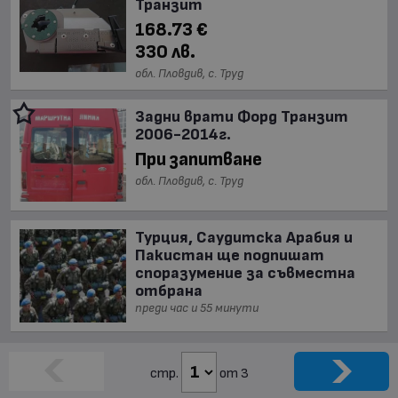
Транзит
168.73 €
330 лв.
обл. Пловдив, с. Труд
Задни врати Форд Транзит
2006-2014г.
При запитване
обл. Пловдив, с. Труд
Турция, Саудитска Арабия и
Пакистан ще подпишат
споразумение за съвместна
отбрана
преди час и 55 минути
стр.
от 3