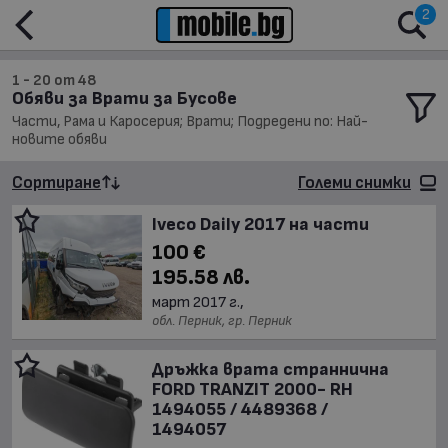
2
1 - 20 от 48
Обяви за Врати за Бусове
Части, Рама и Каросерия; Врати; Подредени по: Най-
новите обяви
Сортиране
Големи снимки
Iveco Daily 2017 на части
100 €
195.58 лв.
март 2017 г.,
обл. Перник, гр. Перник
Дръжка врата страннична
FORD TRANZIT 2000- RH
1494055 / 4489368 /
1494057