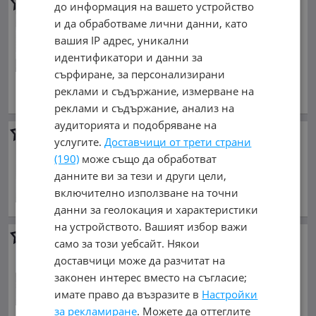
Дясна Плъзгаща Врата
до информация на вашето устройство
EXPERT PROACE 16- VIVARO
и да обработваме лични данни, като
19- 2бр.
вашия IP адрес, уникални
230 €
идентификатори и данни за
449.84 лв.
сърфиране, за персонализирани
юли 2016 г.,
реклами и съдържание, измерване на
обл. Габрово, гр. Габрово
реклами и съдържание, анализ на
аудиторията и подобряване на
Задна лява врата Toyota
услугите.
Доставчици от трети страни
Proace/ Jumpy/ Expert
(190)
може също да обработват
190 €
данните ви за тези и други цели,
371.61 лв.
включително използване на точни
обл. Габрово, гр. Габрово
данни за геолокация и характеристики
на устройството. Вашият избор важи
Задна врата Багажник
само за този уебсайт. Някои
Peugeot Traveller
доставчици може да разчитат на
255 €
законен интерес вместо на съгласие;
498.74 лв.
имате право да възразите в
Настройки
обл. Габрово, гр. Габрово
за рекламиране
. Можете да оттеглите