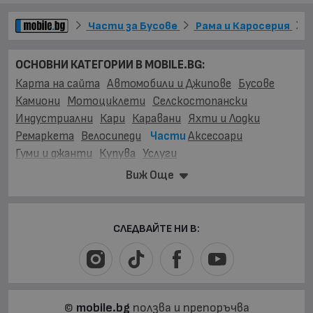
Части за Бусове
Рама и Каросерия
ОСНОВНИ КАТЕГОРИИ В MOBILE.BG:
Карта на сайта
Автомобили и Джипове
Бусове
Камиони
Мотоциклети
Селскостопански
Индустриални
Кари
Каравани
Яхти и Лодки
Ремаркета
Велосипеди
Части
Аксесоари
Гуми и джанти
Купува
Услуги
ЧАСТИ ЗА:
Виж Още
Автомобили и Джипове
Бусове
Камиони
Мотоциклети
Селскостопански
Индустриални
Кари
Каравани
Яхти и Лодки
Ремаркета
СЛЕДВАЙТЕ НИ В:
Велосипеди
ВИДОВЕ:
Ауспуси, Гърнета
(45)
Горивна система
(115)
Двигател
(431)
©
mobile.bg
ползва и препоръчва