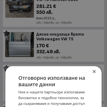
281.21 €
550 лв.
юни 2015 г.,
обл. Габрово, гр. Габрово
Дясна плъзгаща врата
Volkswagen VW T5
170 €
332.49 лв.
обл. Габрово, гр. Габрово
Предна дясна врата за
×
Toyota Proace 2 gen 16-23
Отговорно използване на
255 €
вашите данни
498.74 лв.
Ние и нашите партньори използваме
май 2016 г.,
обл. Габрово, гр. Габрово
бисквитки и подобни технологии, за
да съхраняваме и получаваме достъп