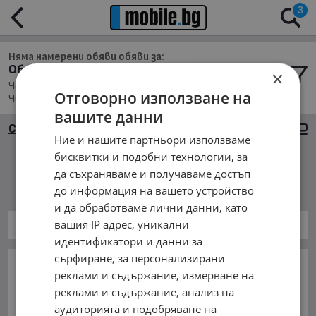
3
Няма намерени обяви обяви за:
Обяви за Части за Бусове в с. Чернево
×
Части, Намира се в обл. Варна, Населено място с.
Отговорно използване на
Чернево, Подредени по: Най-новите обяви
вашите данни
Сортиране
Големи снимки
Ние и нашите партньори използваме
бисквитки и подобни технологии, за
да съхраняваме и получаваме достъп
Няма намерени обяви
до информация на вашето устройство
и да обработваме лични данни, като
вашия IP адрес, уникални
Части за Бусове
идентификатори и данни за
сърфиране, за персонализирани
ОСНОВНИ КАТЕГОРИИ В MOBILE.BG:
реклами и съдържание, измерване на
Карта на сайта
Автомобили и Джипове
Бусове
реклами и съдържание, анализ на
Камиони
Мотоциклети
Селскостопански
аудиторията и подобряване на