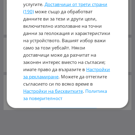
Индустриални
Кари
Каравани
Яхти и Лодки
услугите.
Доставчици от трети страни
Ремаркета
Велосипеди
Части
Аксесоари
(190)
може също да обработват
Гуми и джанти
Купува
Услуги
данните ви за тези и други цели,
ЧАСТИ ЗА:
Виж Още
включително използване на точни
Автомобили и Джипове
Бусове
Камиони
данни за геолокация и характеристики
Мотоциклети
Селскостопански
Индустриални
на устройството. Вашият избор важи
Кари
Каравани
Яхти и Лодки
Ремаркета
само за този уебсайт. Някои
СЛЕДВАЙТЕ НИ В:
Велосипеди
доставчици може да разчитат на
законен интерес вместо на съгласие;
имате право да възразите в
Настройки
ВИДОВЕ:
Ауспуси, Гърнета
(45)
за рекламиране
. Можете да оттеглите
Горивна система
(115)
Двигател
(430)
©
mobile.bg
ползва и препоръчва
съгласието си по всяко време в
Електрическа система
(205)
хостинг услугите
на
Настройки на бисквитките
.
Политика
Запалителна система
(4)
за поверителност
Интериор и аксесоари
(94)
Климатична система
(40)
Консумативи
(9)
ПРИЕМЕТЕ ВСИЧКИ
Кормилна система
(96)
Окачване
(136)
Охладителна система
(105)
Рама и Каросерия
(443)
ОТХВЪРЛЕТЕ ВСИЧКИ
Ремъци, Ролки, Вериги
(41)
Светлини
(125)